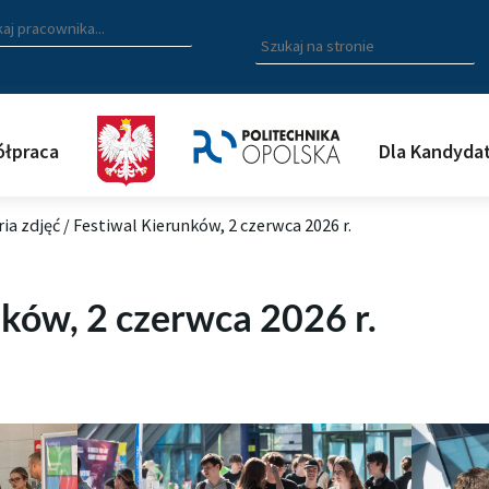
zukiwarka pracowników
 nazwisko, fragment nazwiska bądź imię pracownika aby wyszuk
Wpisz
szukaną
frazę
aby
wyszukać
łpraca
Dla Kandyda
na
stronie
ria zdjęć
/
Festiwal Kierunków, 2 czerwca 2026 r.
ków, 2 czerwca 2026 r.