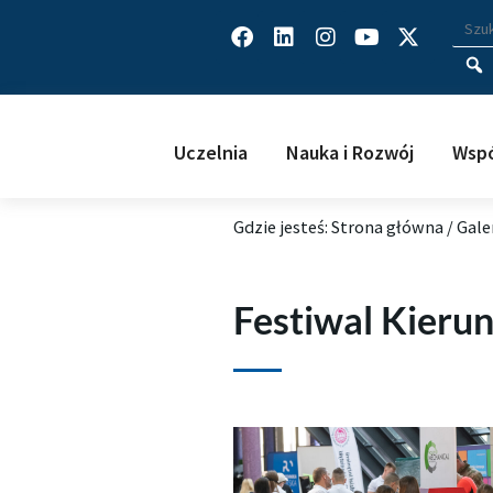
Facebook
Linkedin
Instagram
Youtube
X-
Wys
Wpisz
twitter
Uczelnia
Nauka i Rozwój
Wspó
Gdzie jesteś:
Strona główna
/
Gale
Festiwal Kierun