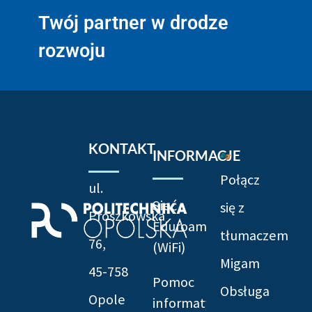
Twój partner w drodze
rozwoju
KONTAKT
INFORMACJE
Połącz
ul.
Sieć
się z
Prószkowska
Eduroam
tłumaczem
76,
(WiFi)
Migam
45-758
Pomoc
Obsługa
Opole
informatyczna