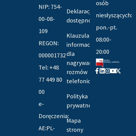
osób
NIP: 754-
Deklaracja
niesłyszących:
00-08-
dostępności
pon.-pt.
109
Klauzula
08:00-
REGON:
informacyjna
20:00
dla
000001732
nagrywania
Tel: +48
Facebook-
Linkedin
Instagram
Youtube
X-
rozmów
f
twitter
77 449 80
telefonicznych
00
Polityka
e-
prywatności
Doręczenia:
Mapa
AE:PL-
strony