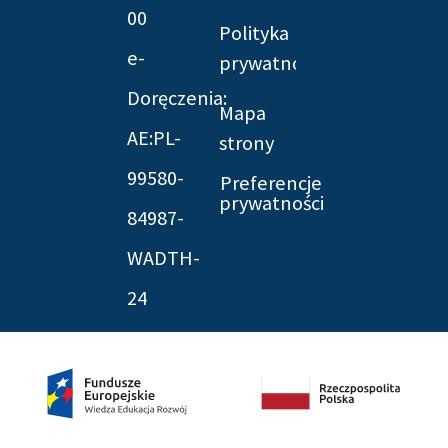
00
Polityka
e-
prywatności
Doręczenia:
Mapa
AE:PL-
strony
99580-
Preferencje
prywatności
84987-
WADTH-
24