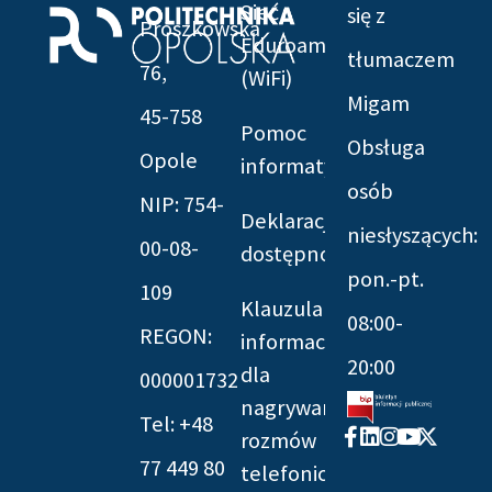
Sieć
się z
Prószkowska
Eduroam
tłumaczem
76,
(WiFi)
Migam
45-758
Pomoc
Obsługa
Opole
informatyczna
osób
NIP: 754-
Deklaracja
niesłyszących:
00-08-
dostępności
pon.-pt.
109
Klauzula
08:00-
REGON:
informacyjna
20:00
dla
000001732
nagrywania
Tel: +48
Facebook-
Linkedin
Instagram
Youtube
X-
rozmów
f
twitter
77 449 80
telefonicznych