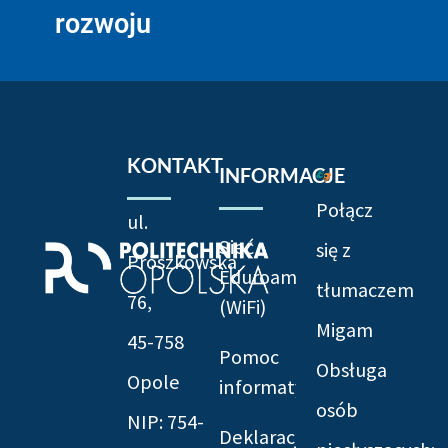
rozwoju
KONTAKT
INFORMACJE
Połącz
ul.
Sieć
się z
Prószkowska
Eduroam
tłumaczem
76,
(WiFi)
Migam
45-758
Pomoc
Obsługa
Opole
informatyczna
osób
NIP: 754-
Deklaracja