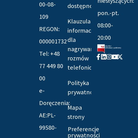
niesłyszących:
00-08-
dostępności
pon.-pt.
109
Klauzula
08:00-
REGON:
informacyjna
20:00
dla
000001732
nagrywania
Tel: +48
Facebook-
Linkedin
Instagram
Youtube
X-
rozmów
f
twitter
77 449 80
telefonicznych
00
Polityka
e-
prywatności
Doręczenia:
Mapa
AE:PL-
strony
99580-
Preferencje
prywatności