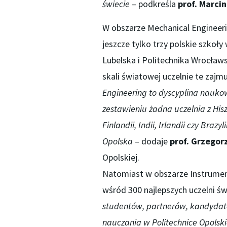
świecie
– podkreśla
prof. Marci
W obszarze Mechanical Engineeri
jeszcze tylko trzy polskie szkoł
Lubelska i Politechnika Wrocław
skali światowej uczelnie te zajm
Engineering to dyscyplina nauk
zestawieniu żadna uczelnia z Hiszpa
Finlandii, Indii, Irlandii czy Braz
Opolska
– dodaje
prof. Grzegor
Opolskiej.
Natomiast w obszarze Instrument
wśród 300 najlepszych uczelni św
studentów, partnerów, kandydat
nauczania w Politechnice Opolski