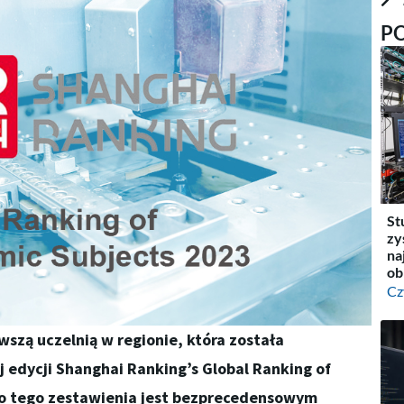
P
St
zy
na
ob
Cz
wszą uczelnią w regionie, która została
 edycji Shanghai Ranking’s Global Ranking of
o tego zestawienia jest bezprecedensowym