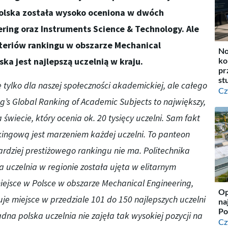
polska została wysoko oceniona w dwóch
ring oraz Instruments Science & Technology. Ale
yteriów rankingu w obszarze Mechanical
No
ka jest najlepszą uczelnią w kraju.
ko
pr
st
tylko dla naszej społeczności akademickiej, ale całego
Cz
g’s Global Ranking of Academic Subjects to największy,
 świecie, który ocenia ok. 20 tysięcy uczelni. Sam fakt
nkingową jest marzeniem każdej uczelni. To panteon
rdziej prestiżowego rankingu nie ma. Politechnika
a uczelnia w regionie została ujęta w elitarnym
miejsce w Polsce w obszarze Mechanical Engineering,
Op
uje miejsce w przedziale 101 do 150 najlepszych uczelni
na
Po
adna polska uczelnia nie zajęła tak wysokiej pozycji na
Cz