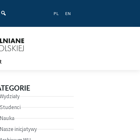
ać
PL
EN
t
ATEGORIE
Wydziały
Studenci
Nauka
Nasze inicjatywy
Archiwum WU