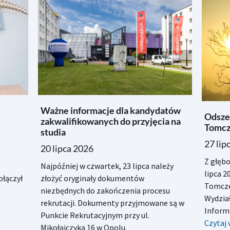
Ważne informacje dla kandydatów
Odszed
zakwalifikowanych do przyjęcia na
Tomcz
studia
27 lip
20 lipca 2026
Z głęb
Najpóźniej w czwartek, 23 lipca należy
lipca 2
łączył
złożyć oryginały dokumentów
Tomcze
niezbędnych do zakończenia procesu
Wydział
rekrutacji. Dokumenty przyjmowane są w
Informa
Punkcie Rekrutacyjnym przy ul.
Czytaj 
Mikołajczyka 16 w Opolu.