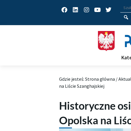
Facebook
Linkedin
Instagram
Youtube
Twitter
Wys
Wpisz
Kat
Gdzie jesteś:
Strona główna
/
Aktua
na Liście Szanghajskiej
Historyczne osi
Opolska na Liśc