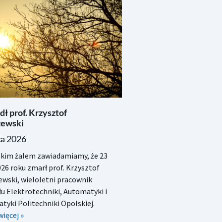
ł prof. Krzysztof
ewski
ca 2026
okim żalem zawiadamiamy, że 23
026 roku zmarł prof. Krzysztof
wski, wieloletni pracownik
u Elektrotechniki, Automatyki i
tyki Politechniki Opolskiej.
więcej »