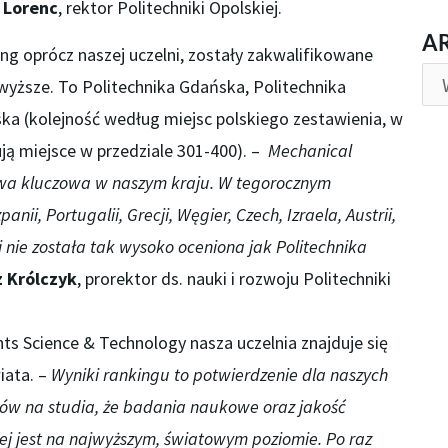
n Lorenc
, rektor Politechniki Opolskiej.
AR
A
ng oprócz naszej uczelni, zostały zakwalifikowane
y wyższe. To Politechnika Gdańska, Politechnika
ska (kolejność według miejsc polskiego zestawienia, w
ują miejsce w przedziale 301-400). –
Mechanical
owa kluczowa w naszym kraju. W tegorocznym
nii, Portugalii, Grecji, Węgier, Czech, Izraela, Austrii,
ylii nie została tak wysoko oceniona jak Politechnika
z Królczyk
, prorektor ds. nauki i rozwoju Politechniki
s Science & Technology nasza uczelnia znajduje się
iata. –
Wyniki rankingu to potwierdzenie dla naszych
ów na studia, że badania naukowe oraz jakość
ej jest na najwyższym, światowym poziomie. Po raz