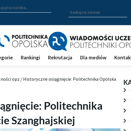
zukiwarka pracowników
 nazwisko, fragment nazwiska bądź imię pracownika aby wyszuk
Wpisz
szukaną
frazę
aby
wyszukać
na
stronie
egorie
Rankingi
Rekrutacja
Dla mediów
Kontak
lności opz
/
Historyczne osiągnięcie: Politechnika Opolska
K
ągnięcie: Politechnika
ie Szanghajskiej