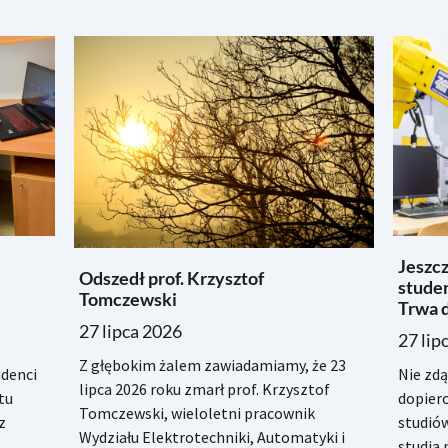
Jeszc
Odszedł prof. Krzysztof
studen
Tomczewski
Trwa d
27 lipca 2026
27 lip
Z głębokim żalem zawiadamiamy, że 23
denci
Nie zd
lipca 2026 roku zmarł prof. Krzysztof
tu
dopiero
Tomczewski, wieloletni pracownik
z
studiów
Wydziału Elektrotechniki, Automatyki i
studia 