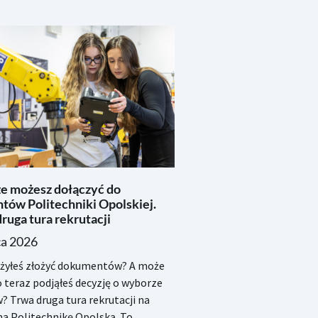
ze możesz dołączyć do
tów Politechniki Opolskiej.
ruga tura rekrutacji
ca 2026
ążyłeś złożyć dokumentów? A może
 teraz podjąłeś decyzję o wyborze
? Trwa druga tura rekrutacji na
na Politechnikę Opolską. To