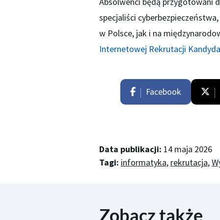
Absolwenci będą przygotowani do
specjaliści cyberbezpieczeństwa,
w Polsce, jak i na międzynarodo
Internetowej Rekrutacji Kandyd
Facebook
Data publikacji:
14 maja 2026
Tagi:
informatyka
,
rekrutacja
,
Wy
Zobacz także