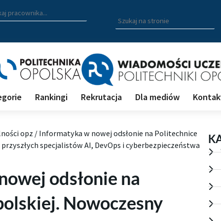
zukiwarka pracowników
 nazwisko, fragment nazwiska bądź imię pracownika aby wyszuk
Wpisz
szukaną
frazę
aby
wyszukać
na
stronie
egorie
Rankingi
Rekrutacja
Dla mediów
Kontak
lności opz
/
Informatyka w nowej odsłonie na Politechnice
K
 przyszłych specjalistów AI, DevOps i cyberbezpieczeństwa
nowej odsłonie na
polskiej. Nowoczesny