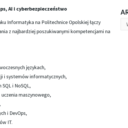
ps, AI i cyberbezpieczeństwo
AR
A
u Informatyka na Politechnice Opolskiej łączy
ia z najbardziej poszukiwanymi kompetencjami na
oczesnych językach,
cji i systemów informatycznych,
h SQL i NoSQL,
i i uczenia maszynowego,
,
ch i DevOps,
ów IT.