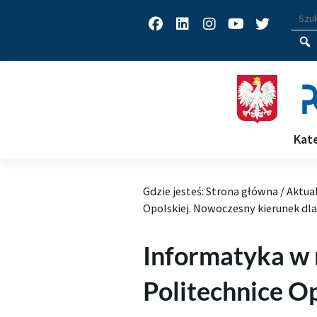
Facebook
Linkedin
Instagram
Youtube
Twitter
Wys
Wpisz
Kat
Gdzie jesteś:
Strona główna
/
Aktua
Opolskiej. Nowoczesny kierunek dla
Informatyka w 
Politechnice O