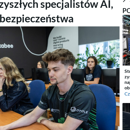
zyszłych specjalistów AI,
P
rbezpieczeństwa
St
zy
na
ob
Cz