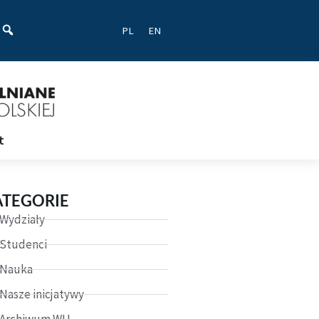
ać
PL
EN
t
ATEGORIE
Wydziały
Studenci
Nauka
Nasze inicjatywy
Archiwum WU