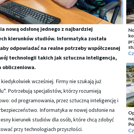
ia nową odsłonę jednego z najbardziej
No
ko
ych kierunków studiów. Informatyka została
pr
st
aby odpowiadać na realne potrzeby współczesnej
Cz
ój technologii takich jak sztuczna inteligencja,
 obliczeniowa.
ż kiedykolwiek wcześniej. Firmy nie szukają już
”. Potrzebują specjalistów, którzy rozumieją
wo: od programowania, przez sztuczną inteligencję i
erbezpieczeństwo. Informatyka w nowej odsłonie na
Op
na
zesny kierunek studiów dla osób, które chcą zdobyć
Po
ować przy technologiach przyszłości.
Cz