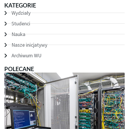
KATEGORIE
Wydziały
Studenci
Nauka
Nasze inicjatywy
Archiwum WU
POLECANE