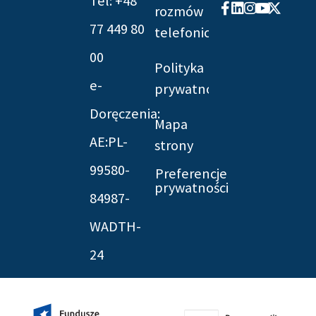
Tel: +48
Facebook-
Linkedin
Instagram
Youtube
X-
rozmów
f
twitter
77 449 80
telefonicznych
00
Polityka
e-
prywatności
Doręczenia:
Mapa
AE:PL-
strony
99580-
Preferencje
prywatności
84987-
WADTH-
24