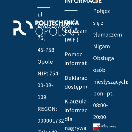
INFORMACJE
Połącz
ul.
Sieć
się z
Prószkowska
Eduroam
tłumaczem
76,
(WiFi)
Migam
45-758
Pomoc
Obsługa
Opole
informatyczna
osób
NIP: 754-
Deklaracja
niesłyszących:
00-08-
dostępności
pon.-pt.
109
Klauzula
08:00-
REGON:
informacyjna
20:00
dla
000001732
nagrywania