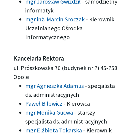
mgr Jarosław Gwiździł
-
samodzielny
informatyk
mgr inż. Marcin Sroczak
-
Kierownik
Uczelnianego Ośrodka
Informatycznego
Kancelaria Rektora
ul. Prószkowska 76 (budynek nr 7) 45-758
Opole
mgr Agnieszka Adamus
-
specjalista
ds. administracyjnych
Paweł Bilewicz
-
Kierowca
mgr Monika Gucwa
-
starszy
specjalista ds. administracyjnych
mgr Elżbieta Tokarska
-
Kierownik