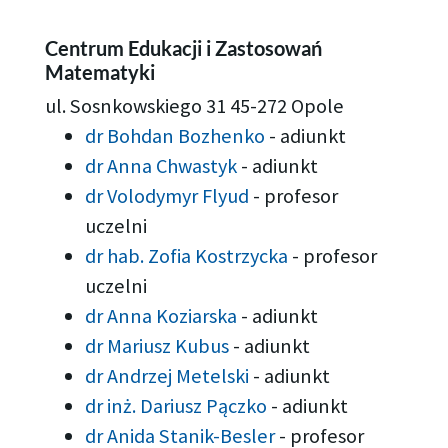
Centrum Edukacji i Zastosowań
Matematyki
ul. Sosnkowskiego 31 45-272 Opole
dr Bohdan Bozhenko
-
adiunkt
dr Anna Chwastyk
-
adiunkt
dr Volodymyr Flyud
-
profesor
uczelni
dr hab. Zofia Kostrzycka
-
profesor
uczelni
dr Anna Koziarska
-
adiunkt
dr Mariusz Kubus
-
adiunkt
dr Andrzej Metelski
-
adiunkt
dr inż. Dariusz Pączko
-
adiunkt
dr Anida Stanik-Besler
-
profesor