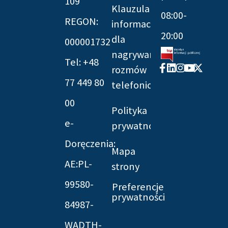
109
Klauzula
08:00-
REGON:
informacyjna
20:00
dla
000001732
nagrywania
Tel: +48
Facebook-
Linkedin
Instagram
Youtube
X-
rozmów
f
twitter
77 449 80
telefonicznych
00
Polityka
e-
prywatności
Doręczenia:
Mapa
AE:PL-
strony
99580-
Preferencje
prywatności
84987-
WADTH-