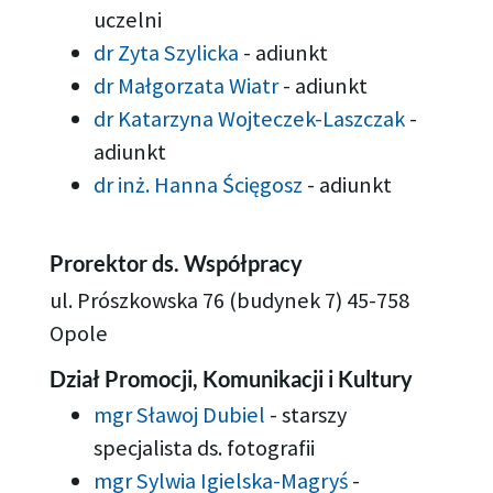
uczelni
dr Zyta Szylicka
-
adiunkt
dr Małgorzata Wiatr
-
adiunkt
dr Katarzyna Wojteczek-Laszczak
-
adiunkt
dr inż. Hanna Ścięgosz
-
adiunkt
Prorektor ds. Współpracy
ul. Prószkowska 76 (budynek 7) 45-758
Opole
Dział Promocji, Komunikacji i Kultury
mgr Sławoj Dubiel
-
starszy
specjalista ds. fotografii
mgr Sylwia Igielska-Magryś
-