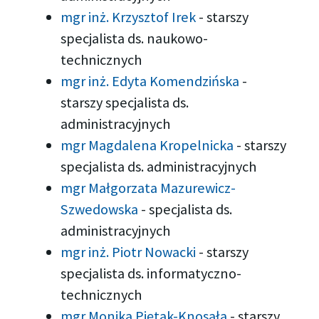
mgr inż. Krzysztof Irek
-
starszy
specjalista ds. naukowo-
technicznych
mgr inż. Edyta Komendzińska
-
starszy specjalista ds.
administracyjnych
mgr Magdalena Kropelnicka
-
starszy
specjalista ds. administracyjnych
mgr Małgorzata Mazurewicz-
Szwedowska
-
specjalista ds.
administracyjnych
mgr inż. Piotr Nowacki
-
starszy
specjalista ds. informatyczno-
technicznych
mgr Monika Piętak-Knosała
-
starszy