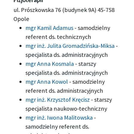
ul. Prószkowska 76 (budynek 9A) 45-758
Opole
mgr Kamil Adamus
-
samodzielny
referent ds. technicznych
mgr inż. Julita Gromadzińska-Miksa
-
specjalista ds. administracyjnych
mgr Anna Kosmala
-
starszy
specjalista ds. administracyjnych
mgr Anna Kowol
-
samodzielny
referent ds. administracyjnych
mgr inż. Krzysztof Kręcisz
-
starszy
specjalista naukowo-techniczny
mgr inż. Iwona Malitowska
-
samodzielny referent ds.