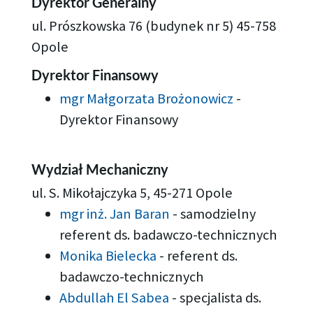
Dyrektor Generalny
ul. Prószkowska 76 (budynek nr 5) 45-758
Opole
Dyrektor Finansowy
mgr Małgorzata Brożonowicz
-
Dyrektor Finansowy
Wydział Mechaniczny
ul. S. Mikołajczyka 5, 45-271 Opole
mgr inż. Jan Baran
-
samodzielny
referent ds. badawczo-technicznych
Monika Bielecka
-
referent ds.
badawczo-technicznych
Abdullah El Sabea
-
specjalista ds.