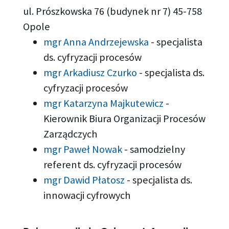
ul. Prószkowska 76 (budynek nr 7) 45-758
Opole
mgr Anna Andrzejewska
-
specjalista
ds. cyfryzacji procesów
mgr Arkadiusz Czurko
-
specjalista ds.
cyfryzacji procesów
mgr Katarzyna Majkutewicz
-
Kierownik Biura Organizacji Procesów
Zarządczych
mgr Paweł Nowak
-
samodzielny
referent ds. cyfryzacji procesów
mgr Dawid Płatosz
-
specjalista ds.
innowacji cyfrowych