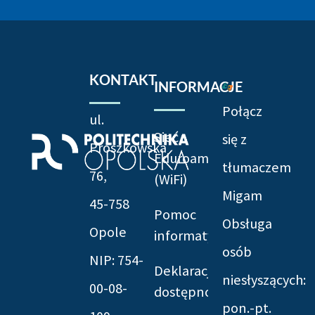
KONTAKT
INFORMACJE
Połącz
ul.
Sieć
się z
Prószkowska
Eduroam
tłumaczem
76,
(WiFi)
Migam
45-758
Pomoc
Obsługa
Opole
informatyczna
osób
NIP: 754-
Deklaracja
niesłyszących:
00-08-
dostępności
pon.-pt.