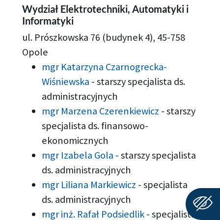
Wydział Elektrotechniki, Automatyki i
Informatyki
ul. Prószkowska 76 (budynek 4), 45-758
Opole
mgr Katarzyna Czarnogrecka-
Wiśniewska
-
starszy specjalista ds.
administracyjnych
mgr Marzena Czerenkiewicz
-
starszy
specjalista ds. finansowo-
ekonomicznych
mgr Izabela Gola
-
starszy specjalista
ds. administracyjnych
mgr Liliana Markiewicz
-
specjalista
ds. administracyjnych
mgr inż. Rafał Podsiedlik
-
specjalista