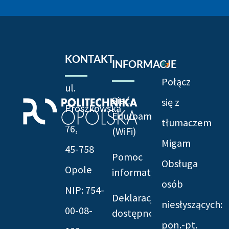
KONTAKT
INFORMACJE
Połącz
ul.
Sieć
się z
Prószkowska
Eduroam
tłumaczem
76,
(WiFi)
Migam
45-758
Pomoc
Obsługa
Opole
informatyczna
osób
NIP: 754-
Deklaracja
niesłyszących:
00-08-
dostępności
pon.-pt.