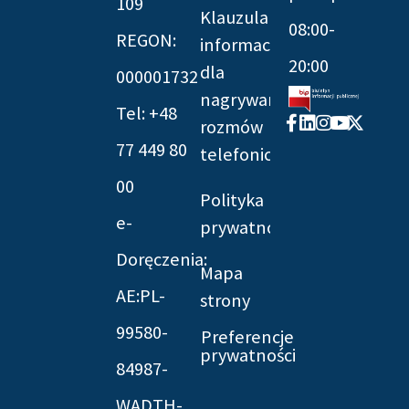
109
Klauzula
08:00-
REGON:
informacyjna
20:00
dla
000001732
nagrywania
Tel: +48
Facebook-
Linkedin
Instagram
Youtube
X-
rozmów
f
twitter
77 449 80
telefonicznych
00
Polityka
e-
prywatności
Doręczenia:
Mapa
AE:PL-
strony
99580-
Preferencje
prywatności
84987-
WADTH-