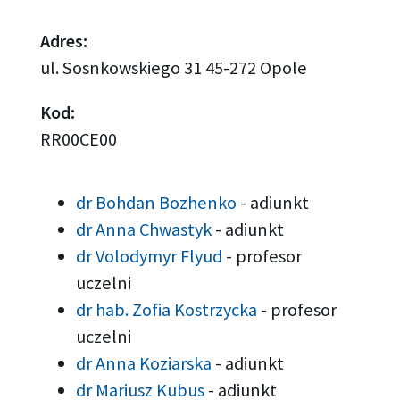
Adres:
ul. Sosnkowskiego 31 45-272 Opole
Kod:
RR00CE00
dr Bohdan Bozhenko
-
adiunkt
dr Anna Chwastyk
-
adiunkt
dr Volodymyr Flyud
-
profesor
uczelni
dr hab. Zofia Kostrzycka
-
profesor
uczelni
dr Anna Koziarska
-
adiunkt
dr Mariusz Kubus
-
adiunkt