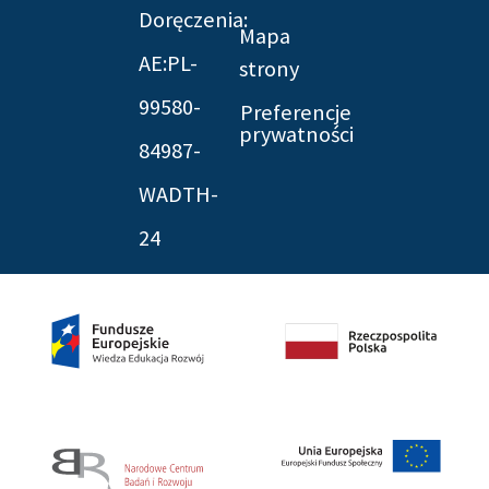
Doręczenia:
Mapa
AE:PL-
strony
99580-
Preferencje
prywatności
84987-
WADTH-
24