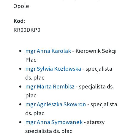
Opole
Kod:
RR00DKP0
mgr Anna Karolak
-
Kierownik Sekcji
Płac
mgr Sylwia Kozłowska
-
specjalista
ds. płac
mgr Marta Rembisz
-
specjalista ds.
płac
mgr Agnieszka Skowron
-
specjalista
ds. płac
mgr Anna Symowanek
-
starszy
specjalista ds. płac