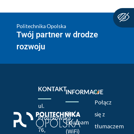
Politechnika Opolska
Twój partner w drodze
rozwoju
KONTAKT
INFORMACJE
Połącz
ul.
Sieć
się z
Prószkowska
Eduroam
tłumaczem
76,
(WiFi)