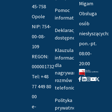
Migam
45-758
Pomoc
Obsługa
Opole
informatyczna
osób
NIP: 754-
Deklaracja
niesłyszących:
00-08-
dostępności
pon.-pt.
109
Klauzula
08:00-
REGON:
informacyjna
20:00
dla
000001732
nagrywania
Tel: +48
Facebook-
Linkedin
Instagram
Youtube
X-
rozmów
f
twitter
77 449 80
telefonicznych
00
Polityka
e-
prywatności