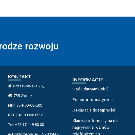
drodze rozwoju
KONTAKT
INFORMACJE
ul. Prószkowska 76,
Sieć Eduroam (WiFi)
45-758 Opole
Pomoc informatyczna
NIP: 754-00-08-109
Deklaracja dostępności
REGON: 000001732
Klauzula informacyjna dla
Tel: +48 77 449 80 00
nagrywania rozmów
telefonicznych
e-Doręczenia: AE:PL-99580-