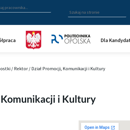
zukiwarka pracowników
 nazwisko, fragment nazwiska bądź imię pracownika aby wyszuk
Wpisz
szukaną
frazę
aby
wyszukać
łpraca
Dla Kandyda
na
stronie
ostki
/
Rektor
/
Dział Promocji, Komunikacji i Kultury
 Komunikacji i Kultury