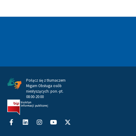
Połącz się z tłumaczem
Migam Obsługa osób
niesłyszących: pon.-pt.
08:00-20:00
Facebook-
Linkedin
Instagram
Youtube
X-
f
twitter