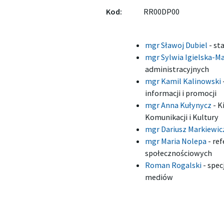
Kod:
RR00DP00
mgr Sławoj Dubiel
-
sta
mgr Sylwia Igielska-M
administracyjnych
mgr Kamil Kalinowski
informacji i promocji
mgr Anna Kułynycz
-
K
Komunikacji i Kultury
mgr Dariusz Markiewi
mgr Maria Nolepa
-
ref
społecznościowych
Roman Rogalski
-
specj
mediów