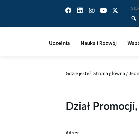
Facebook
Linkedin
Instagram
Youtube
X-
Wys
Wpisz
twitter
Uczelnia
Nauka i Rozwój
Wspó
Gdzie jesteś:
Strona główna
/
Jedn
Dział Promocji,
Adres: