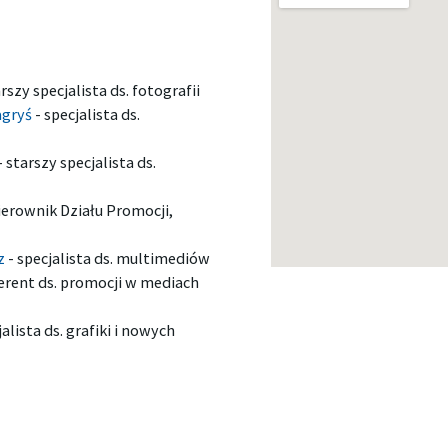
rszy specjalista ds. fotografii
agryś
-
specjalista ds.
-
starszy specjalista ds.
ierownik Działu Promocji,
cz
-
specjalista ds. multimediów
erent ds. promocji w mediach
alista ds. grafiki i nowych