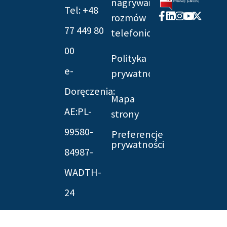
nagrywania
Tel: +48
Facebook-
Linkedin
Instagram
Youtube
X-
rozmów
f
twitter
77 449 80
telefonicznych
00
Polityka
e-
prywatności
Doręczenia:
Mapa
AE:PL-
strony
99580-
Preferencje
prywatności
84987-
WADTH-
24