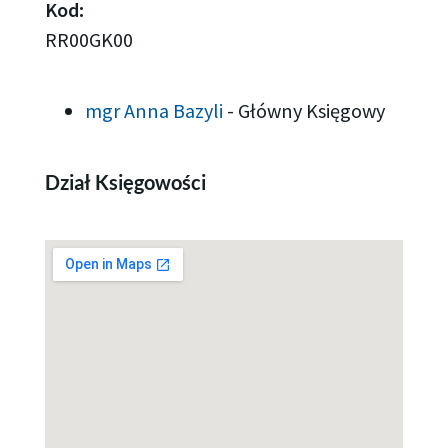
Kod:
RR00GK00
mgr Anna Bazyli
-
Główny Księgowy
Dział Księgowości