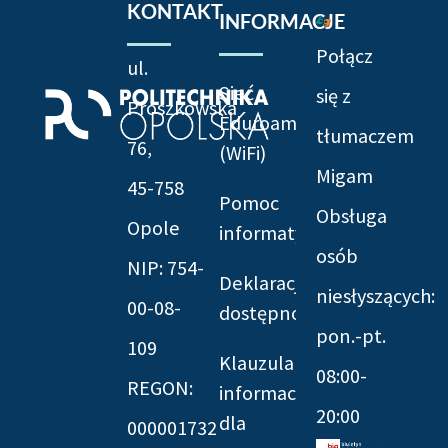
KONTAKT
INFORMACJE
Połącz
ul.
Sieć
się z
Prószkowska
Eduroam
tłumaczem
76,
(WiFi)
Migam
45-758
Pomoc
Obsługa
Opole
informatyczna
osób
NIP: 754-
Deklaracja
niesłyszących:
00-08-
dostępności
pon.-pt.
109
Klauzula
08:00-
REGON:
informacyjna
20:00
dla
000001732