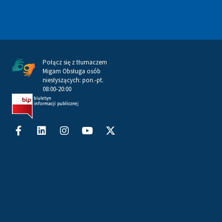
Połącz się z tłumaczem
Migam Obsługa osób
niesłyszących: pon.-pt.
08:00-20:00
Facebook-
Linkedin
Instagram
Youtube
X-
f
twitter