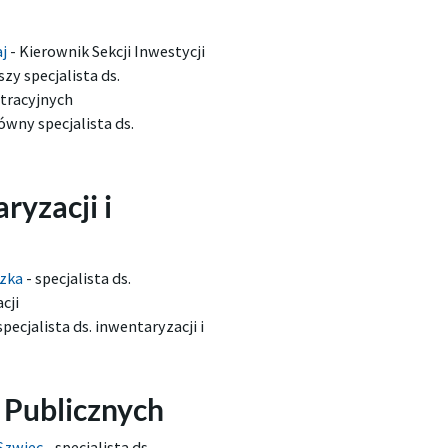
aj
-
Kierownik Sekcji Inwestycji
szy specjalista ds.
tracyjnych
ówny specjalista ds.
ryzacji i
dzka
-
specjalista ds.
cji
specjalista ds. inwentaryzacji i
 Publicznych
-Szwiec
-
specjalista ds.