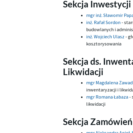
Sekcja Inwestycji
mgr inż. Sławomir Pap
inż. Rafał Sordon
-
star
budowlanych i adminis
inż. Wojciech Ulasz
-
gł
kosztorysowania
Sekcja ds. Inwenta
Likwidacji
mgr Magdalena Zawa
inwentaryzacji i likwida
mgr Romana Łabaza
-
likwidacji
Sekcja Zamówień
mgr Aleksandra Anioł