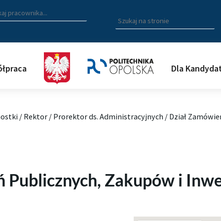
zukiwarka pracowników
 nazwisko, fragment nazwiska bądź imię pracownika aby wyszuk
Wpisz
szukaną
frazę
aby
wyszukać
łpraca
Dla Kandyda
na
stronie
ostki
/
Rektor
/
Prorektor ds. Administracyjnych
/
Dział Zamówień
 Publicznych, Zakupów i Inwe