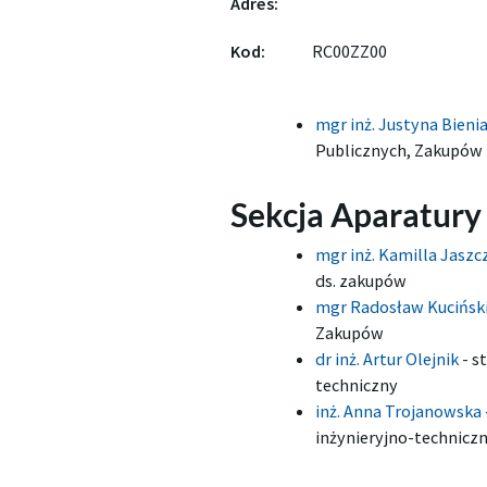
Adres:
Kod:
RC00ZZ00
mgr inż. Justyna Bieni
Publicznych, Zakupów i
Sekcja Aparatury
mgr inż. Kamilla Jasz
ds. zakupów
mgr Radosław Kucińsk
Zakupów
dr inż. Artur Olejnik
-
st
techniczny
inż. Anna Trojanowska
inżynieryjno-technicz