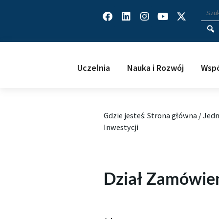
Facebook
Linkedin
Instagram
Youtube
X-
Wys
Wpisz
twitter
Uczelnia
Nauka i Rozwój
Wspó
Gdzie jesteś:
Strona główna
/
Jedn
Inwestycji
Dział Zamówień