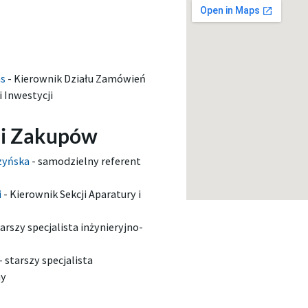
as
-
Kierownik Działu Zamówień
 Inwestycji
 i Zakupów
czyńska
-
samodzielny referent
i
-
Kierownik Sekcji Aparatury i
arszy specjalista inżynieryjno-
-
starszy specjalista
ny