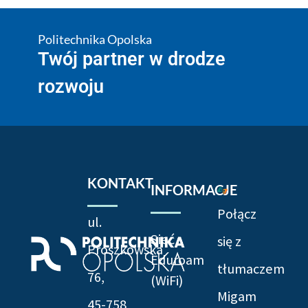
Politechnika Opolska
Twój partner w drodze
rozwoju
KONTAKT
INFORMACJE
Połącz
ul.
Sieć
się z
Prószkowska
Eduroam
tłumaczem
76,
(WiFi)
Migam
45-758