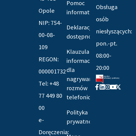
Pomoc
Obsługa
Opole
informatyczna
osób
NIP: 754-
Deklaracja
niesłyszących:
00-08-
dostępności
pon.-pt.
109
Klauzula
08:00-
REGON:
informacyjna
20:00
dla
000001732
nagrywania
Tel: +48
Facebook-
Linkedin
Instagram
Youtube
X-
rozmów
f
twitter
77 449 80
telefonicznych
00
Polityka
e-
prywatności
Doręczenia: