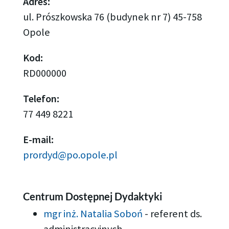
Adres:
ul. Prószkowska 76 (budynek nr 7) 45-758
Opole
Kod:
RD000000
Telefon:
77 449 8221
E-mail:
prordyd@po.opole.pl
Centrum Dostępnej Dydaktyki
mgr inż. Natalia Soboń
-
referent ds.