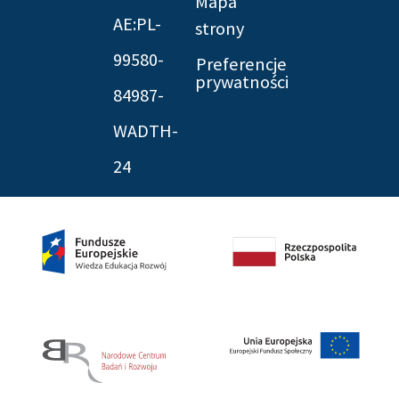
Mapa
AE:PL-
strony
99580-
Preferencje
prywatności
84987-
WADTH-
24