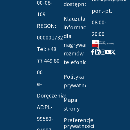
00-08-
dostępności
pon.-pt.
109
Klauzula
08:00-
REGON:
informacyjna
20:00
dla
000001732
nagrywania
Tel: +48
Facebook-
Linkedin
Instagram
Youtube
X-
rozmów
f
twitter
77 449 80
telefonicznych
00
Polityka
e-
prywatności
Doręczenia:
Mapa
AE:PL-
strony
99580-
Preferencje
prywatności