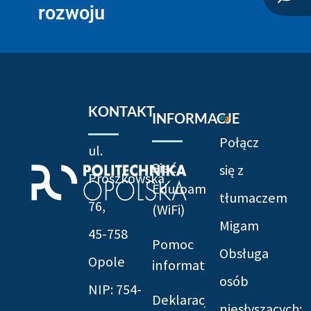
rozwoju
KONTAKT
INFORMACJE
Połącz
ul.
Sieć
się z
Prószkowska
Eduroam
tłumaczem
76,
(WiFi)
Migam
45-758
Pomoc
Obsługa
Opole
informatyczna
osób
NIP: 754-
Deklaracja
niesłyszących: