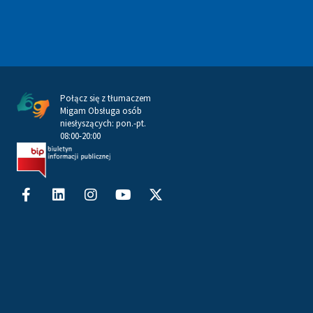
Połącz się z tłumaczem
Migam Obsługa osób
niesłyszących: pon.-pt.
08:00-20:00
Facebook-
Linkedin
Instagram
Youtube
X-
f
twitter