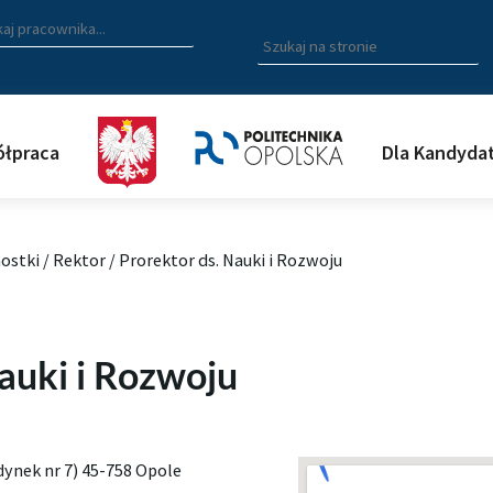
zukiwarka pracowników
 nazwisko, fragment nazwiska bądź imię pracownika aby wyszuk
Wpisz
szukaną
frazę
aby
wyszukać
łpraca
Dla Kandyda
na
stronie
ostki
/
Rektor
/
Prorektor ds. Nauki i Rozwoju
auki i Rozwoju
dynek nr 7) 45-758 Opole