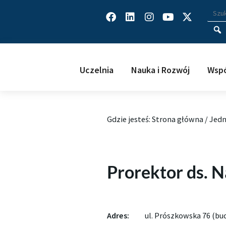
Facebook
Linkedin
Instagram
Youtube
X-
Wys
Wpisz
twitter
Uczelnia
Nauka i Rozwój
Wspó
Gdzie jesteś:
Strona główna
/
Jedn
Prorektor ds. N
Adres:
ul. Prószkowska 76 (bu