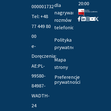
20:00
dla
000001732
nagrywania
Tel: +48
Facebook-
Linkedin
Instagram
Youtube
X-
rozmów
f
twitter
77 449 80
telefonicznych
00
Polityka
e-
prywatności
Doręczenia:
Mapa
AE:PL-
strony
99580-
Preferencje
prywatności
84987-
WADTH-
24