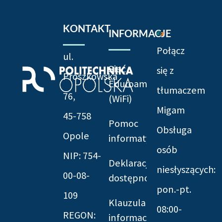
KONTAKT
INFORMACJE
Połącz
ul.
Sieć
się z
Prószkowska
Eduroam
tłumaczem
76,
(WiFi)
Migam
45-758
Pomoc
Obsługa
Opole
informatyczna
osób
NIP: 754-
Deklaracja
niesłyszących:
00-08-
dostępności
pon.-pt.
109
Klauzula
08:00-
REGON:
informacyjna