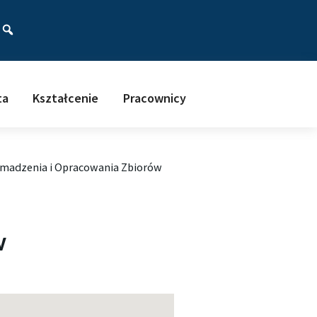
ać
ta
Kształcenie
Pracownicy
omadzenia i Opracowania Zbiorów
w