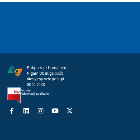
Połącz się z tłumaczem
Migam Obsługa osób
niesłyszących: pon.-pt.
08:00-20:00
Facebook-
Linkedin
Instagram
Youtube
X-
f
twitter