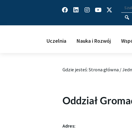
Facebook
Linkedin
Instagram
Youtube
X-
Wys
Wpisz
twitter
Uczelnia
Nauka i Rozwój
Wspó
Gdzie jesteś:
Strona główna
/
Jedn
Oddział Groma
Adres: