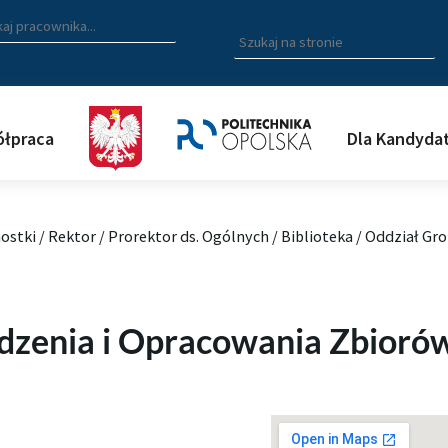
zukiwarka pracowników
 nazwisko, fragment nazwiska bądź imię pracownika aby wyszuk
Wpisz
szukaną
frazę
aby
wyszukać
łpraca
Dla Kandyda
na
stronie
ostki
/
Rektor
/
Prorektor ds. Ogólnych
/
Biblioteka
/
Oddział Gr
dzenia i Opracowania Zbioró