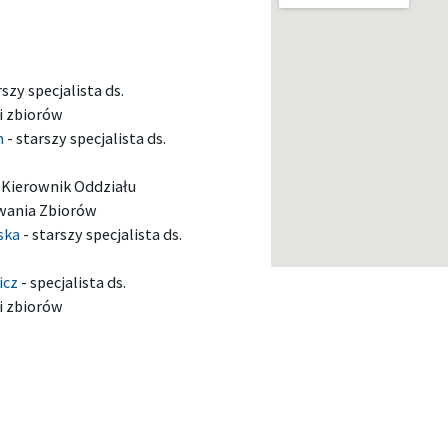
rszy specjalista ds.
i zbiorów
n
-
starszy specjalista ds.
-
Kierownik Oddziału
wania Zbiorów
ska
-
starszy specjalista ds.
icz
-
specjalista ds.
i zbiorów