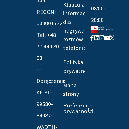
109
Klauzula
08:00-
REGON:
informacyjna
20:00
dla
000001732
nagrywania
Tel: +48
Facebook-
Linkedin
Instagram
Youtube
X-
rozmów
f
twitter
77 449 80
telefonicznych
00
Polityka
e-
prywatności
Doręczenia:
Mapa
AE:PL-
strony
99580-
Preferencje
prywatności
84987-
WADTH-