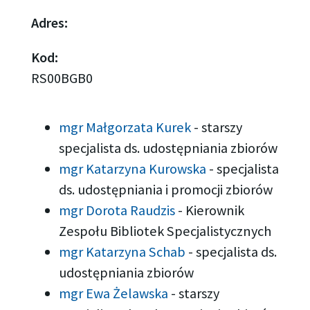
Adres:
Kod:
RS00BGB0
mgr Małgorzata Kurek
-
starszy
specjalista ds. udostępniania zbiorów
mgr Katarzyna Kurowska
-
specjalista
ds. udostępniania i promocji zbiorów
mgr Dorota Raudzis
-
Kierownik
Zespołu Bibliotek Specjalistycznych
mgr Katarzyna Schab
-
specjalista ds.
udostępniania zbiorów
mgr Ewa Żelawska
-
starszy