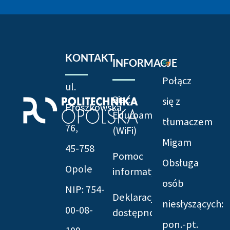
KONTAKT
INFORMACJE
Połącz
ul.
Sieć
się z
Prószkowska
Eduroam
tłumaczem
76,
(WiFi)
Migam
45-758
Pomoc
Obsługa
Opole
informatyczna
osób
NIP: 754-
Deklaracja
niesłyszących:
00-08-
dostępności
pon.-pt.