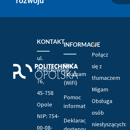
rozwoju
KONTAKT
INFORMACJE
Połącz
ul.
Sieć
się z
Prószkowska
Eduroam
tłumaczem
76,
(WiFi)
Migam
45-758
Pomoc
Obsługa
Opole
informatyczna
osób
NIP: 754-
Deklaracja
niesłyszących:
00-08-
dostępności