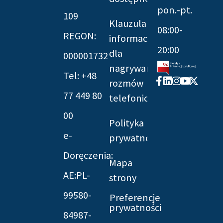
pon.-pt.
109
Klauzula
08:00-
REGON:
informacyjna
20:00
dla
000001732
nagrywania
Tel: +48
Facebook-
Linkedin
Instagram
Youtube
X-
rozmów
f
twitter
77 449 80
telefonicznych
00
Polityka
e-
prywatności
Doręczenia:
Mapa
AE:PL-
strony
99580-
Preferencje
prywatności
84987-