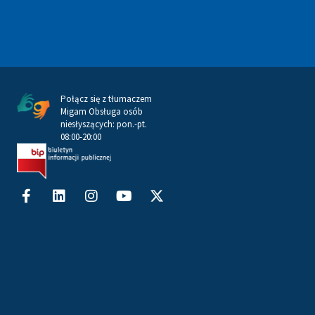
Połącz się z tłumaczem
Migam Obsługa osób
niesłyszących: pon.-pt.
08:00-20:00
Facebook-
Linkedin
Instagram
Youtube
X-
f
twitter