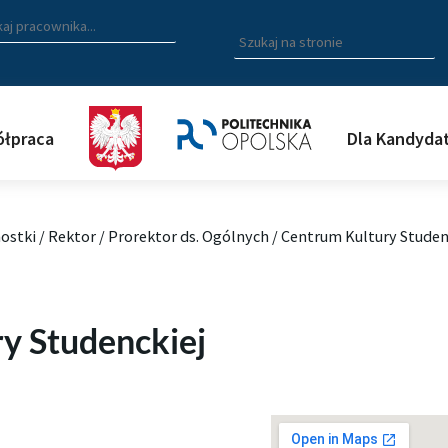
zukiwarka pracowników
 nazwisko, fragment nazwiska bądź imię pracownika aby wyszuk
Wpisz
szukaną
frazę
aby
wyszukać
łpraca
Dla Kandyda
na
stronie
ostki
/
Rektor
/
Prorektor ds. Ogólnych
/
Centrum Kultury Studen
y Studenckiej