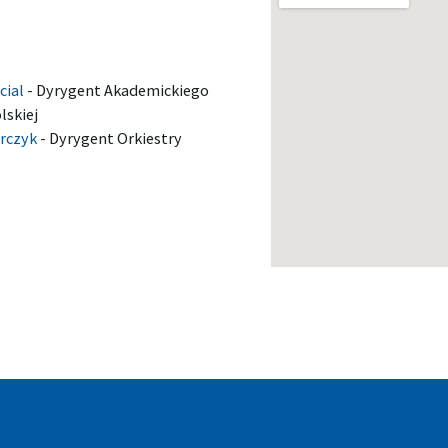
cial
-
Dyrygent Akademickiego
lskiej
arczyk
-
Dyrygent Orkiestry