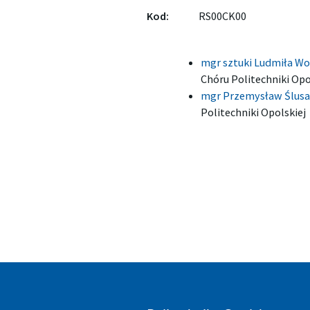
Kod:
RS00CK00
mgr sztuki Ludmiła Wo
Chóru Politechniki Opo
mgr Przemysław Ślus
Politechniki Opolskiej