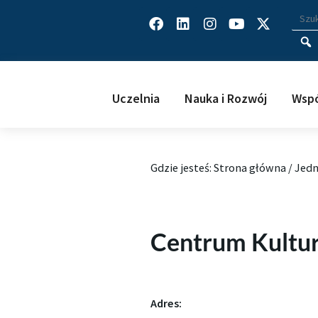
Facebook
Linkedin
Instagram
Youtube
X-
Wys
Wpisz
twitter
Uczelnia
Nauka i Rozwój
Wspó
Gdzie jesteś:
Strona główna
/
Jedn
Centrum Kultur
Adres: