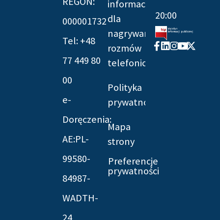
REGON:
informacyjna
20:00
dla
000001732
nagrywania
Tel: +48
Facebook-
Linkedin
Instagram
Youtube
X-
rozmów
f
twitter
77 449 80
telefonicznych
00
Polityka
e-
prywatności
Doręczenia:
Mapa
AE:PL-
strony
99580-
Preferencje
prywatności
84987-
WADTH-
24