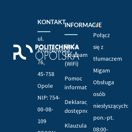
KONTAKT
INFORMACJE
Połącz
ul.
Sieć
się z
Prószkowska
Eduroam
tłumaczem
76,
(WiFi)
Migam
45-758
Pomoc
Obsługa
Opole
informatyczna
osób
NIP: 754-
Deklaracja
niesłyszących:
00-08-
dostępności
pon.-pt.
109
Klauzula
08:00-