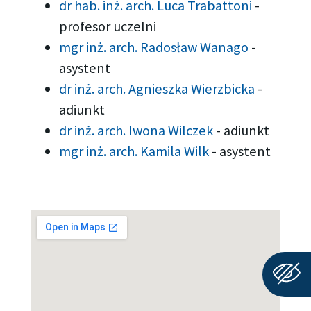
dr hab. inż. arch. Luca Trabattoni
-
profesor uczelni
mgr inż. arch. Radosław Wanago
-
asystent
dr inż. arch. Agnieszka Wierzbicka
-
adiunkt
dr inż. arch. Iwona Wilczek
-
adiunkt
mgr inż. arch. Kamila Wilk
-
asystent