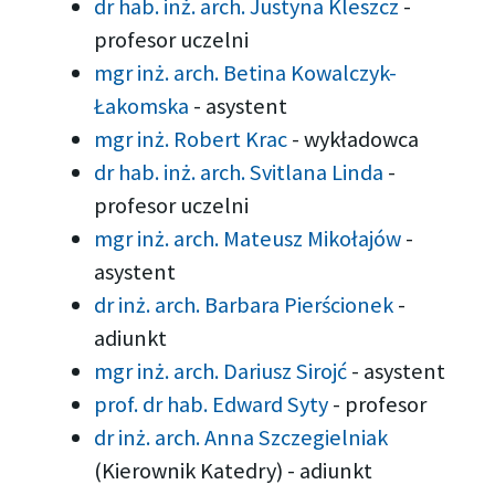
dr hab. inż. arch. Justyna Kleszcz
-
profesor uczelni
mgr inż. arch. Betina Kowalczyk-
Łakomska
-
asystent
mgr inż. Robert Krac
-
wykładowca
dr hab. inż. arch. Svitlana Linda
-
profesor uczelni
mgr inż. arch. Mateusz Mikołajów
-
asystent
dr inż. arch. Barbara Pierścionek
-
adiunkt
mgr inż. arch. Dariusz Sirojć
-
asystent
prof. dr hab. Edward Syty
-
profesor
dr inż. arch. Anna Szczegielniak
(Kierownik Katedry)
-
adiunkt