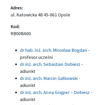
Adres:
ul. Katowicka 48 45-061 Opole
Kod:
RB00BA00
dr hab. inż. arch. Mirosław Bogdan
-
profesor uczelni
dr inż. arch. Sebastian Dobiesz
-
adiunkt
dr inż. arch. Marcin Gałkowski
-
adiunkt
dr inż. arch. Anna Grajper – Dobiesz
-
adiunkt