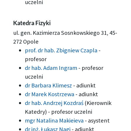
uczelni
Katedra Fizyki
ul. gen. Kazimierza Sosnkowskiego 31, 45-
272 Opole
prof. dr hab. Zbigniew Czapla
-
profesor
dr hab. Adam Ingram
-
profesor
uczelni
dr Barbara Klimesz
-
adiunkt
dr Marek Kostrzewa
-
adiunkt
dr hab. Andrzej Kozdraś
(Kierownik
Katedry)
-
profesor uczelni
mgr Natalina Makieieva
-
asystent
dr inż. Łukasz Nagi
-
adiunkt