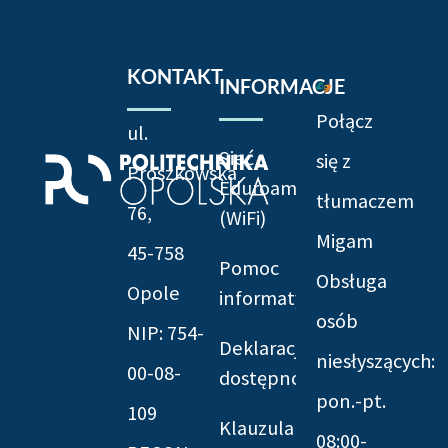
KONTAKT
INFORMACJE
Połącz
ul.
Sieć
się z
Prószkowska
Eduroam
tłumaczem
76,
(WiFi)
Migam
45-758
Pomoc
Obsługa
Opole
informatyczna
osób
NIP: 754-
Deklaracja
niesłyszących:
00-08-
dostępności
pon.-pt.
109
Klauzula
08:00-