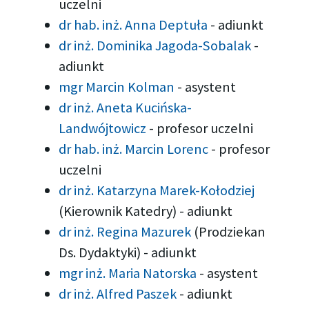
uczelni
dr hab. inż. Anna Deptuła
-
adiunkt
dr inż. Dominika Jagoda-Sobalak
-
adiunkt
mgr Marcin Kolman
-
asystent
dr inż. Aneta Kucińska-
Landwójtowicz
-
profesor uczelni
dr hab. inż. Marcin Lorenc
-
profesor
uczelni
dr inż. Katarzyna Marek-Kołodziej
(Kierownik Katedry)
-
adiunkt
dr inż. Regina Mazurek
(Prodziekan
Ds. Dydaktyki)
-
adiunkt
mgr inż. Maria Natorska
-
asystent
dr inż. Alfred Paszek
-
adiunkt