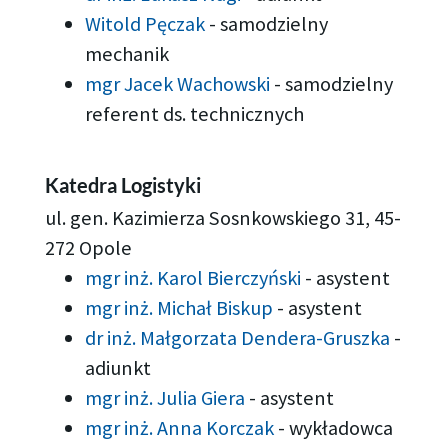
Witold Pęczak
-
samodzielny
mechanik
mgr Jacek Wachowski
-
samodzielny
referent ds. technicznych
Katedra Logistyki
ul. gen. Kazimierza Sosnkowskiego 31, 45-
272 Opole
mgr inż. Karol Bierczyński
-
asystent
mgr inż. Michał Biskup
-
asystent
dr inż. Małgorzata Dendera-Gruszka
-
adiunkt
mgr inż. Julia Giera
-
asystent
mgr inż. Anna Korczak
-
wykładowca