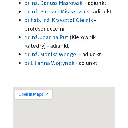
dr inż. Dariusz Masłowski
-
adiunkt
dr inż. Barbara Miłaszewicz
-
adiunkt
dr hab. inż. Krzysztof Olejnik
-
profesor uczelni
dr inż. Joanna Rut
(Kierownik
Katedry)
-
adiunkt
dr inż. Monika Wengel
-
adiunkt
dr Lilianna Wojtynek
-
adiunkt