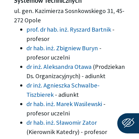
Systemów Technicznych
ul. gen. Kazimierza Sosnkowskiego 31, 45-
272 Opole
prof. dr hab. inż. Ryszard Bartnik
-
profesor
dr hab. inż. Zbigniew Buryn
-
profesor uczelni
dr inż. Aleksandra Otawa
(Prodziekan
Ds. Organizacyjnych)
-
adiunkt
dr inż. Agnieszka Schwalbe-
Tiszbierek
-
adiunkt
dr hab. inż. Marek Wasilewski
-
profesor uczelni
dr hab. inż. Sławomir Zator
(Kierownik Katedry)
-
profesor