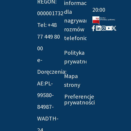
REGON:
informacyjna
20:00
dla
000001732
nagrywania
Tel: +48
Facebook-
Linkedin
Instagram
Youtube
X-
rozmów
f
twitter
77 449 80
telefonicznych
00
Polityka
e-
prywatności
Doręczenia:
Mapa
AE:PL-
strony
99580-
Preferencje
prywatności
84987-
WADTH-
24