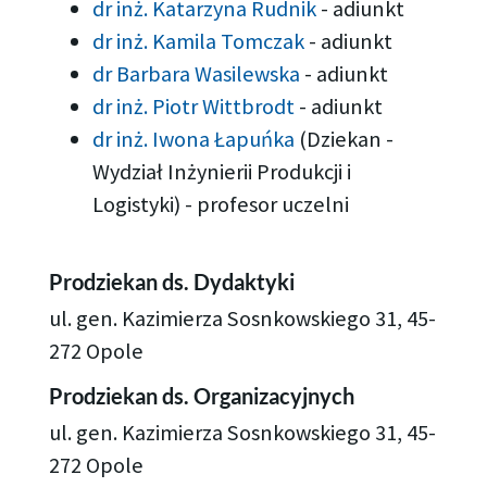
dr inż. Katarzyna Rudnik
-
adiunkt
dr inż. Kamila Tomczak
-
adiunkt
dr Barbara Wasilewska
-
adiunkt
dr inż. Piotr Wittbrodt
-
adiunkt
dr inż. Iwona Łapuńka
(Dziekan -
Wydział Inżynierii Produkcji i
Logistyki)
-
profesor uczelni
Prodziekan ds. Dydaktyki
ul. gen. Kazimierza Sosnkowskiego 31, 45-
272 Opole
Prodziekan ds. Organizacyjnych
ul. gen. Kazimierza Sosnkowskiego 31, 45-
272 Opole