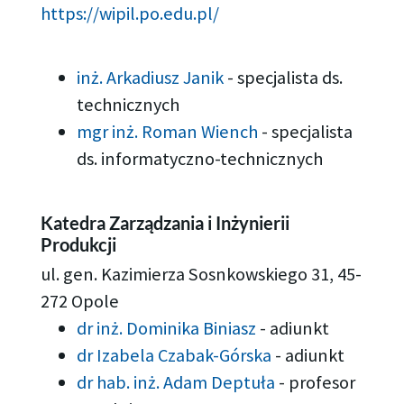
https://wipil.po.edu.pl/
inż. Arkadiusz Janik
-
specjalista ds.
technicznych
mgr inż. Roman Wiench
-
specjalista
ds. informatyczno-technicznych
Katedra Zarządzania i Inżynierii
Produkcji
ul. gen. Kazimierza Sosnkowskiego 31, 45-
272 Opole
dr inż. Dominika Biniasz
-
adiunkt
dr Izabela Czabak-Górska
-
adiunkt
dr hab. inż. Adam Deptuła
-
profesor