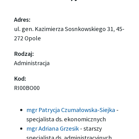
Adres:
ul. gen. Kazimierza Sosnkowskiego 31, 45-
272 Opole
Rodzaj:
Administracja
Kod:
RI00BO00
mgr Patrycja Czumałowska-Siejka
-
specjalista ds. ekonomicznych
mgr Adriana Grzesik
-
starszy
specjalista ds. administracyjnych