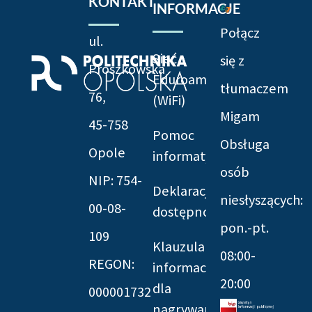
KONTAKT
INFORMACJE
Połącz
ul.
Sieć
się z
Prószkowska
Eduroam
tłumaczem
76,
(WiFi)
Migam
45-758
Pomoc
Obsługa
Opole
informatyczna
osób
NIP: 754-
Deklaracja
niesłyszących:
00-08-
dostępności
pon.-pt.
109
Klauzula
08:00-
REGON:
informacyjna
20:00
dla
000001732
nagrywania