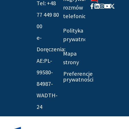
Tel: +48
Facebook-
Linkedin
Instagram
Youtube
X-
rozmów
f
twitter
77 449 80
telefonicznych
00
Polityka
e-
prywatności
Doręczenia:
Mapa
AE:PL-
strony
99580-
Preferencje
prywatności
84987-
WADTH-
24