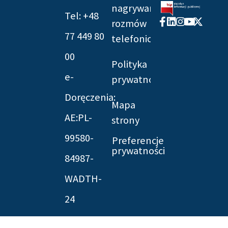
nagrywania
Tel: +48
Facebook-
Linkedin
Instagram
Youtube
X-
rozmów
f
twitter
77 449 80
telefonicznych
00
Polityka
e-
prywatności
Doręczenia:
Mapa
AE:PL-
strony
99580-
Preferencje
prywatności
84987-
WADTH-
24