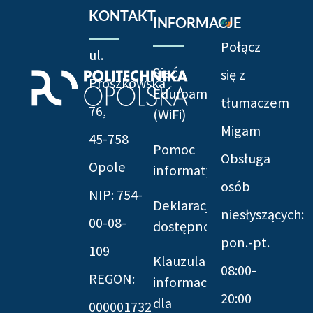
KONTAKT
INFORMACJE
Połącz
ul.
Sieć
się z
Prószkowska
Eduroam
tłumaczem
76,
(WiFi)
Migam
45-758
Pomoc
Obsługa
Opole
informatyczna
osób
NIP: 754-
Deklaracja
niesłyszących:
00-08-
dostępności
pon.-pt.
109
Klauzula
08:00-
REGON:
informacyjna
20:00
dla
000001732