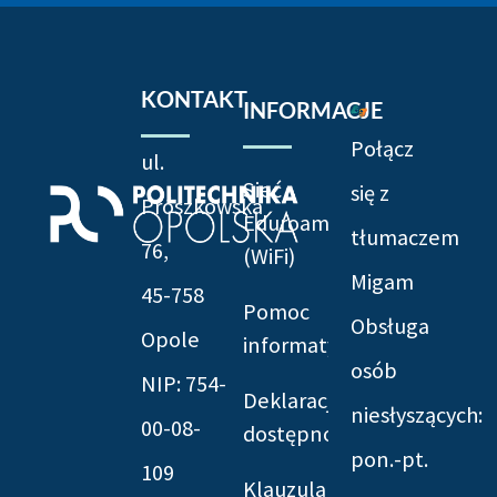
KONTAKT
INFORMACJE
Połącz
ul.
Sieć
się z
Prószkowska
Eduroam
tłumaczem
76,
(WiFi)
Migam
45-758
Pomoc
Obsługa
Opole
informatyczna
osób
NIP: 754-
Deklaracja
niesłyszących:
00-08-
dostępności
pon.-pt.
109
Klauzula