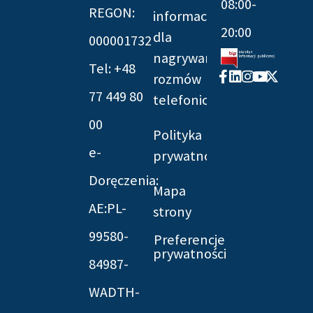
08:00-
REGON:
informacyjna
20:00
dla
000001732
nagrywania
Tel: +48
Facebook-
Linkedin
Instagram
Youtube
X-
rozmów
f
twitter
77 449 80
telefonicznych
00
Polityka
e-
prywatności
Doręczenia:
Mapa
AE:PL-
strony
99580-
Preferencje
prywatności
84987-
WADTH-