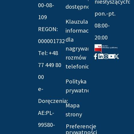
niesłyszących:
00-08-
dostępności
pon.-pt.
109
Klauzula
08:00-
REGON:
informacyjna
20:00
dla
000001732
nagrywania
Tel: +48
Facebook-
Linkedin
Instagram
Youtube
X-
rozmów
f
twitter
77 449 80
telefonicznych
00
Polityka
e-
prywatności
Doręczenia:
Mapa
AE:PL-
strony
99580-
Preferencje
prywatności