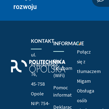
rozwoju
KONTAKT
INFORMACJE
Połącz
ul.
Sieć
się z
Prószkowska
Eduroam
tłumaczem
76,
(WiFi)
Migam
45-758
Pomoc
Obsługa
Opole
informatyczna
osób
NIP: 754-
Deklaracja