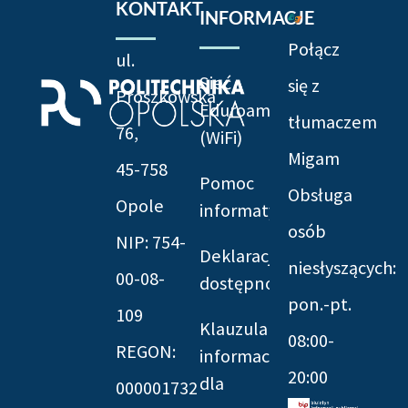
KONTAKT
INFORMACJE
Połącz
ul.
Sieć
się z
Prószkowska
Eduroam
tłumaczem
76,
(WiFi)
Migam
45-758
Pomoc
Obsługa
Opole
informatyczna
osób
NIP: 754-
Deklaracja
niesłyszących:
00-08-
dostępności
pon.-pt.
109
Klauzula
08:00-
REGON:
informacyjna
20:00
dla
000001732