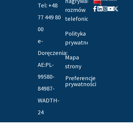
nagrywania
Tel: +48
Facebook-
Linkedin
Instagram
Youtube
X-
rozmów
f
twitter
77 449 80
telefonicznych
00
Polityka
e-
prywatności
Doręczenia:
Mapa
AE:PL-
strony
99580-
Preferencje
prywatności
84987-
WADTH-
24