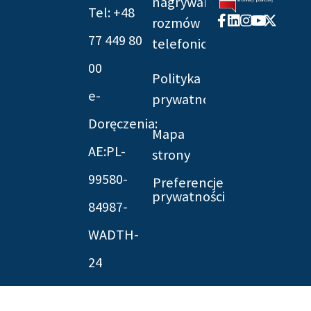
nagrywania
Tel: +48
Facebook-
Linkedin
Instagram
Youtube
X-
rozmów
f
twitter
77 449 80
telefonicznych
00
Polityka
e-
prywatności
Doręczenia:
Mapa
AE:PL-
strony
99580-
Preferencje
prywatności
84987-
WADTH-
24