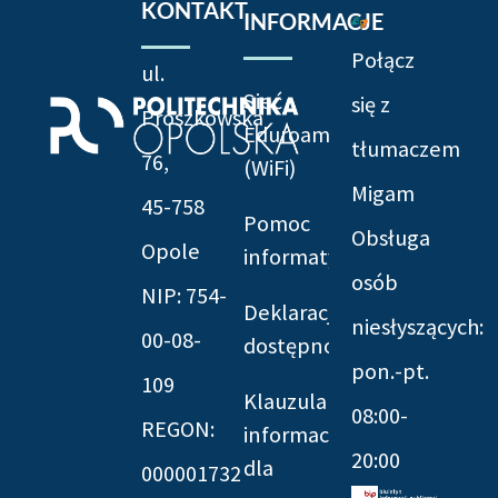
KONTAKT
INFORMACJE
Połącz
ul.
Sieć
się z
Prószkowska
Eduroam
tłumaczem
76,
(WiFi)
Migam
45-758
Pomoc
Obsługa
Opole
informatyczna
osób
NIP: 754-
Deklaracja
niesłyszących:
00-08-
dostępności
pon.-pt.
109
Klauzula
08:00-
REGON:
informacyjna
20:00
dla
000001732