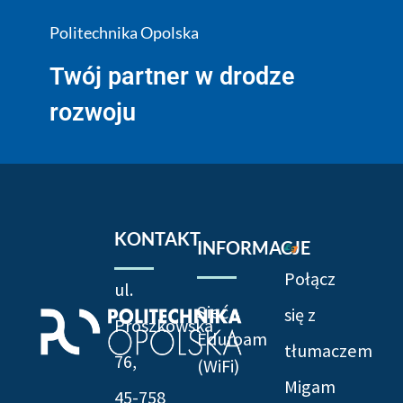
Politechnika Opolska
Twój partner w drodze
rozwoju
KONTAKT
INFORMACJE
Połącz
ul.
Sieć
się z
Prószkowska
Eduroam
tłumaczem
76,
(WiFi)
Migam
45-758