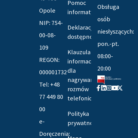
Pomoc
Obsługa
Opole
informatyczna
osób
NIP: 754-
Deklaracja
niesłyszących:
00-08-
dostępności
pon.-pt.
109
Klauzula
08:00-
REGON:
informacyjna
20:00
dla
000001732
nagrywania
Tel: +48
Facebook-
Linkedin
Instagram
Youtube
X-
rozmów
f
twitter
77 449 80
telefonicznych
00
Polityka
e-
prywatności
Doręczenia: