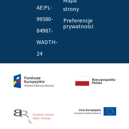
Mapa
AE:PL-
strony
99580-
Preferencje
prywatności
84987-
WADTH-
24