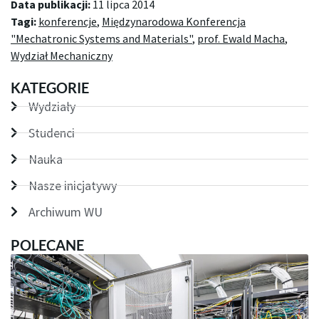
Data publikacji:
11 lipca 2014
Tagi:
konferencje
,
Międzynarodowa Konferencja
"Mechatronic Systems and Materials"
,
prof. Ewald Macha
,
Wydział Mechaniczny
KATEGORIE
Wydziały
Studenci
Nauka
Nasze inicjatywy
Archiwum WU
POLECANE