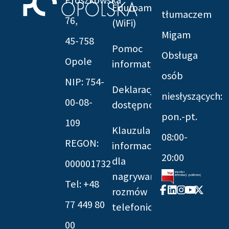
Prószkowska
Eduroam
tłumaczem
76,
(WiFi)
Migam
45-758
Pomoc
Obsługa
Opole
informatyczna
osób
NIP: 754-
Deklaracja
niesłyszących:
00-08-
dostępności
pon.-pt.
109
Klauzula
08:00-
REGON:
informacyjna
20:00
dla
000001732
nagrywania
Tel: +48
Facebook-
Linkedin
Instagram
Youtube
X-
rozmów
f
twitter
77 449 80
telefonicznych
00