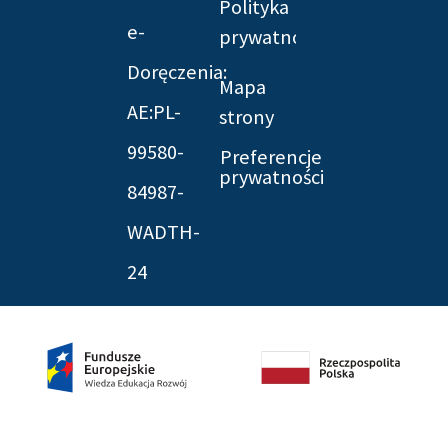
Polityka
e-
prywatności
Doręczenia:
Mapa
AE:PL-
strony
99580-
Preferencje
prywatności
84987-
WADTH-
24