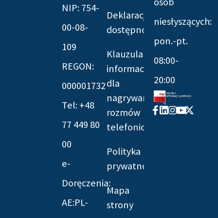
osób
NIP: 754-
Deklaracja
niesłyszących:
00-08-
dostępności
pon.-pt.
109
Klauzula
08:00-
REGON:
informacyjna
20:00
dla
000001732
nagrywania
Tel: +48
Facebook-
Linkedin
Instagram
Youtube
X-
rozmów
f
twitter
77 449 80
telefonicznych
00
Polityka
e-
prywatności
Doręczenia:
Mapa
AE:PL-
strony