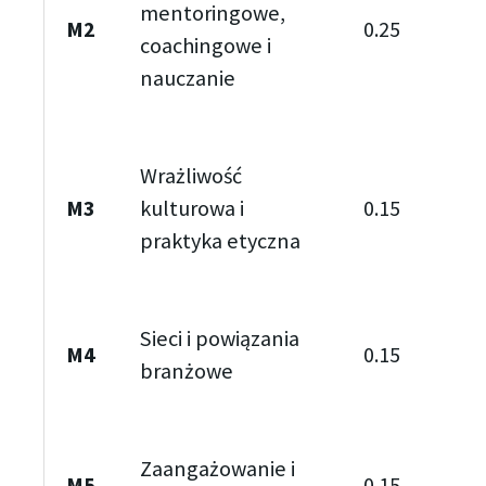
mentoringowe,
M2
0.25
coachingowe i
nauczanie
Wrażliwość
M3
kulturowa i
0.15
praktyka etyczna
Sieci i powiązania
M4
0.15
branżowe
Zaangażowanie i
M5
0.15