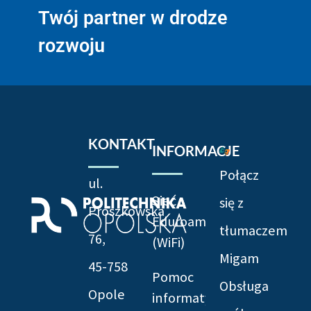
Twój partner w drodze
rozwoju
KONTAKT
INFORMACJE
Połącz
ul.
Sieć
się z
Prószkowska
Eduroam
tłumaczem
76,
(WiFi)
Migam
45-758
Pomoc
Obsługa
Opole
informatyczna