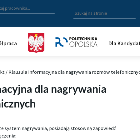
zukiwarka pracowników
 nazwisko, fragment nazwiska bądź imię pracownika aby wyszuk
Wpisz
szukaną
frazę
aby
wyszukać
łpraca
Dla Kandyda
na
stronie
kt
/
Klauzula informacyjna dla nagrywania rozmów telefoniczny
macyjna dla nagrywania
icznych
te system nagrywania, posiadają stosowną zapowiedź
czenia: