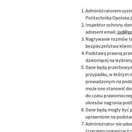
Administratorem syst
Politechnika Opolska z
Inspektor ochrony dan
adresem email:
iod@po
Nagrywanie rozmów te
bezpieczeństwa klienta
Podstawą prawną prze
dzwoniącej na wybran
Dane będą przechowywan
przypadku, w którym 
prowadzonym na podst
może ono stanowić dow
do czasu prawomocneg
okresów nagrania podl
Dane będą mogły być p
uprawnione na podsta
Administrator nie udo
trzeciego/organizacji