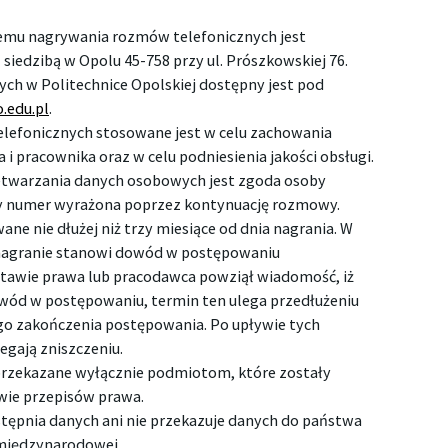
emu nagrywania rozmów telefonicznych jest
 siedzibą w Opolu 45-758 przy ul. Prószkowskiej 76.
ych w Politechnice Opolskiej dostępny jest pod
.edu.pl
.
lefonicznych stosowane jest w celu zachowania
 i pracownika oraz w celu podniesienia jakości obsługi.
twarzania danych osobowych jest zgoda osoby
y numer wyrażona poprzez kontynuację rozmowy.
e nie dłużej niż trzy miesiące od dnia nagrania. W
nagranie stanowi dowód w postępowaniu
awie prawa lub pracodawca powziął wiadomość, iż
ód w postępowaniu, termin ten ulega przedłużeniu
o zakończenia postępowania. Po upływie tych
egają zniszczeniu.
rzekazane wyłącznie podmiotom, które zostały
wie przepisów prawa.
stępnia danych ani nie przekazuje danych do państwa
 międzynarodowej.