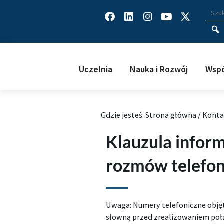
Facebook
Linkedin
Instagram
Youtube
X-
Wys
Wpisz
twitter
Uczelnia
Nauka i Rozwój
Wspó
Gdzie jesteś:
Strona główna
/
Konta
Klauzula infor
rozmów telefon
Uwaga: Numery telefoniczne obję
słowną przed zrealizowaniem połą