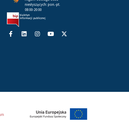
niesłyszących: pon.-pt.
08:00-20:00
Facebook-
Linkedin
Instagram
Youtube
X-
f
twitter