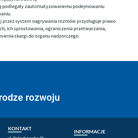
dą podlegały zautomatyzowanemu podejmowaniu
waniu.
j przez system nagrywania rozmów przysługuje prawo
ch, ich sprostowania, ograniczenia przetwarzania,
esienia skargi do organu nadzorczego.
drodze rozwoju
KONTAKT
INFORMACJE
ul. Prószkowska 76,