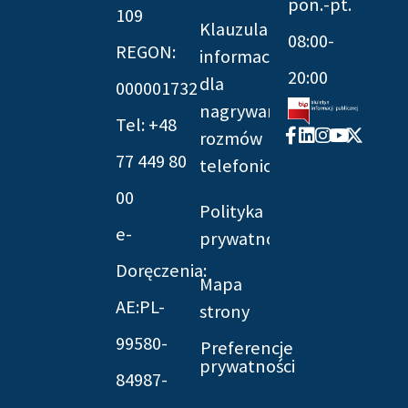
pon.-pt.
109
Klauzula
08:00-
REGON:
informacyjna
20:00
dla
000001732
nagrywania
Tel: +48
Facebook-
Linkedin
Instagram
Youtube
X-
rozmów
f
twitter
77 449 80
telefonicznych
00
Polityka
e-
prywatności
Doręczenia:
Mapa
AE:PL-
strony
99580-
Preferencje
prywatności
84987-