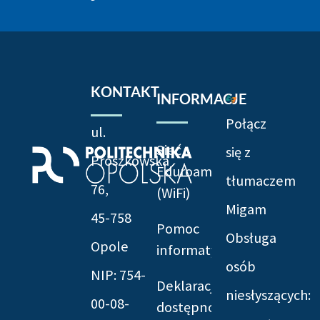
KONTAKT
INFORMACJE
Połącz
ul.
Sieć
się z
Prószkowska
Eduroam
tłumaczem
76,
(WiFi)
Migam
45-758
Pomoc
Obsługa
Opole
informatyczna
osób
NIP: 754-
Deklaracja
niesłyszących:
00-08-
dostępności