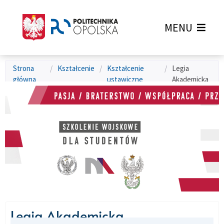
MENU
Strona
/
Kształcenie
/
Kształcenie
/
Legia
główna
ustawiczne
Akademicka
Legia Akademicka