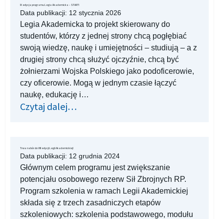
IX edycja programu Legia Akademicka – START!
Data publikacji:
12 stycznia 2026
Legia Akademicka to projekt skierowany do
studentów, którzy z jednej strony chcą pogłębiać
swoją wiedzę, naukę i umiejętności – studiują – a z
drugiej strony chcą służyć ojczyźnie, chcą być
żołnierzami Wojska Polskiego jako podoficerowie,
czy oficerowie. Mogą w jednym czasie łączyć
naukę, edukację i…
Czytaj dalej…
Trwa nabór do VIII edycji Legii Akademickiej!
Data publikacji:
12 grudnia 2024
Głównym celem programu jest zwiększanie
potencjału osobowego rezerw Sił Zbrojnych RP.
Program szkolenia w ramach Legii Akademickiej
składa się z trzech zasadniczych etapów
szkoleniowych: szkolenia podstawowego, modułu