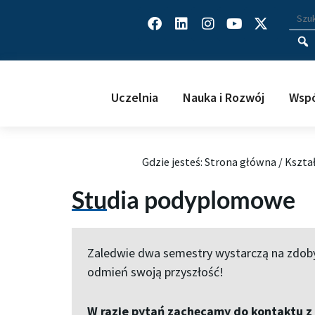
Facebook
Linkedin
Instagram
Youtube
X-
Wys
Wpisz
twitter
Uczelnia
Nauka i Rozwój
Wspó
Gdzie jesteś:
Strona główna
/
Kszta
Studia podyplomowe
Zaledwie dwa semestry wystarczą na zdobyc
odmień swoją przyszłość!
W razie pytań zachęcamy do kontaktu z