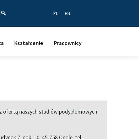
ać
PL
EN
ta
Kształcenie
Pracownicy
ę z ofertą naszych studiów podyplomowych i
dynek 7, pok. 10, 45-758 Opole, tel.: