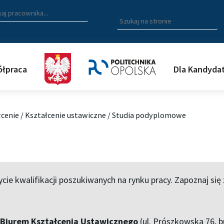
zukiwarka pracowników
 nazwisko, fragment nazwiska bądź imię pracownika aby wyszuk
Wpisz
szukaną
frazę
aby
wyszukać
łpraca
Dla Kandyda
na
stronie
łcenie
/
Kształcenie ustawiczne
/
Studia podyplomowe
ie kwalifikacji poszukiwanych na rynku pracy. Zapoznaj si
 Biurem Kształcenia Ustawicznego
(ul. Prószkowska 76, bu