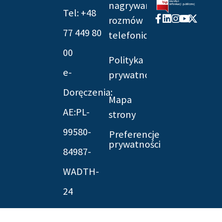
nagrywania
Tel: +48
Facebook-
Linkedin
Instagram
Youtube
X-
rozmów
f
twitter
77 449 80
telefonicznych
00
Polityka
e-
prywatności
Doręczenia:
Mapa
AE:PL-
strony
99580-
Preferencje
prywatności
84987-
WADTH-
24