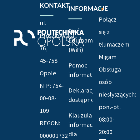
KONTAKT
INFORMACJE
Połącz
ul.
Sieć
się z
Prószkowska
Eduroam
tłumaczem
76,
(WiFi)
Migam
45-758
Pomoc
Obsługa
Opole
informatyczna
osób
NIP: 754-
Deklaracja
niesłyszących:
00-08-
dostępności
pon.-pt.
109
Klauzula
08:00-
REGON:
informacyjna
20:00
dla
000001732