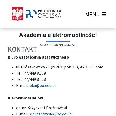
MENU
Akademia elektromobilności
STUDIA PODYPLOMOWE
KONTAKT
Biuro Kształcenia Ustawicznego
ul. Prószkowska 76 (bud. 7, pok. 10), 45-758 Opole
Tel.: 77/449 81 69
Tel.: 77/449 81 68
E-mail:
bku@po.edu.pl
Kierownik studiów
dr inż. Krzysztof Prażnowski
E-mail:
k.praznowski@po.edu.pl