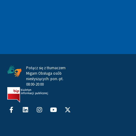
Połącz się z tłumaczem
Migam Obsługa osób
niesłyszących: pon.-pt.
08:00-20:00
Facebook-
Linkedin
Instagram
Youtube
X-
f
twitter