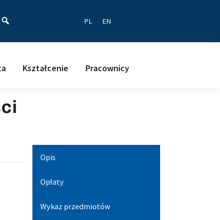
ać
PL
EN
ta
Kształcenie
Pracownicy
ci
Opis
Opłaty
Wykaz przedmiotów