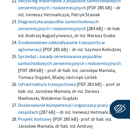
Recykling materiałów z pojazdów samochodowych
zeroemisyjnych i niskoemisyjnych
[PDF 285 kB] – dr
inż. Ireneusz Hetmańczyk, Patryk Stasiak
Diagnostyka pojazdów samochodowych
zeroemisyjnych i niskoemisyjnych
[284 kB] – dr hab.
inż. Andrzej Augustynowicz, dr inż. Mariusz Graba
Środowiskowe oddziaływanie transportu w
aglomeracji
[PDF 285 kB] – dr inż. Szymon Kołodziej
Sprzedaż i zasady serwisowania pojazdów
samochodowych zeroemisyjnych i niskoemisyjnych
[PDF 284 kB] – prof. dr hab. inż. Jarosłąw Mamala,
Tomasz Stępień, Błażej Jastrząb-Lellek
Infrastruktura transportowa
[PDF 283 kB] – prof. dr
hab. inż. Jarosław Mamala, dr inż. Dariusz
Masłowski, Waldemar Grądzki
Doskonalenie kompetencji i organizacji pracy w
zespołach
[287 kB] – dr inż. Ireneusz Hetmańczyk
Projekt końcowy
[PDF 280 kB]- prof. dr hab. inż.
Jarosław Mamala, dr hab. inż. Andrzej