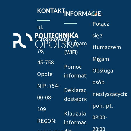
KONTAKT
INFORMACJE
Połącz
ul.
Sieć
się z
Prószkowska
Eduroam
tłumaczem
76,
(WiFi)
Migam
45-758
Pomoc
Obsługa
Opole
informatyczna
osób
NIP: 754-
Deklaracja
niesłyszących:
00-08-
dostępności
pon.-pt.
109
Klauzula
08:00-
REGON:
informacyjna
20:00
dla