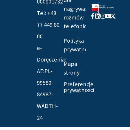
000001732
nagrywania
Tel: +48
Facebook-
Linkedin
Instagram
Youtube
X-
rozmów
f
twitter
77 449 80
telefonicznych
00
Polityka
e-
prywatności
Doręczenia:
Mapa
AE:PL-
strony
99580-
Preferencje
prywatności
84987-
WADTH-
24