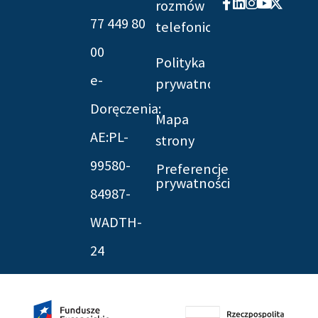
Facebook-
Linkedin
Instagram
Youtube
X-
rozmów
f
twitter
77 449 80
telefonicznych
00
Polityka
e-
prywatności
Doręczenia:
Mapa
AE:PL-
strony
99580-
Preferencje
prywatności
84987-
WADTH-
24