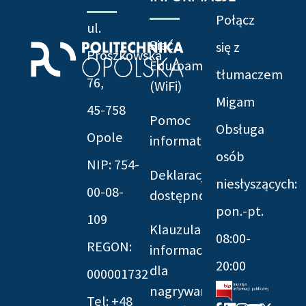
Połącz
ul.
Sieć
się z
Prószkowska
Eduroam
tłumaczem
76,
(WiFi)
Migam
45-758
Pomoc
Obsługa
Opole
informatyczna
osób
NIP: 754-
Deklaracja
niesłyszących:
00-08-
dostępności
pon.-pt.
109
Klauzula
08:00-
REGON:
informacyjna
20:00
dla
000001732
nagrywania
Tel: +48