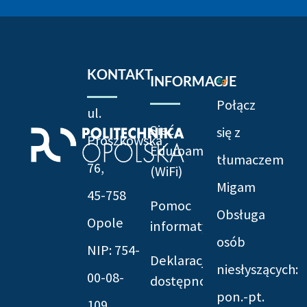
KONTAKT
INFORMACJE
Połącz
ul.
Sieć
się z
Prószkowska
Eduroam
tłumaczem
76,
(WiFi)
Migam
45-758
Pomoc
Obsługa
Opole
informatyczna
osób
NIP: 754-
Deklaracja
niesłyszących:
00-08-
dostępności
pon.-pt.
109