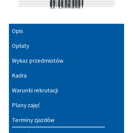
10-11.04.2027
24-25.04.2027
08-09.05.2027
22-23.05.2027
05-06.06.2027
12-13.06.2027
Opis
Opłaty
Wykaz przedmiotów
Kadra
Warunki rekrutacji
Plany zajęć
Terminy zjazdów