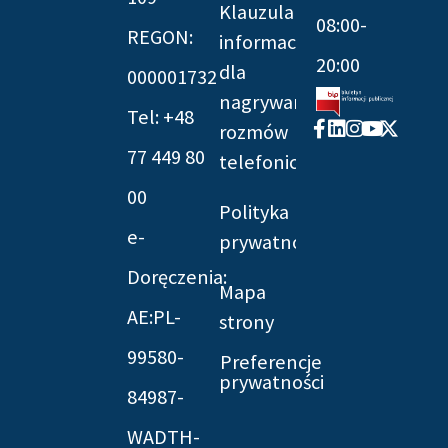
Klauzula
08:00-
REGON:
informacyjna
20:00
dla
000001732
nagrywania
Tel: +48
Facebook-
Linkedin
Instagram
Youtube
X-
rozmów
f
twitter
77 449 80
telefonicznych
00
Polityka
e-
prywatności
Doręczenia:
Mapa
AE:PL-
strony
99580-
Preferencje
prywatności
84987-
WADTH-