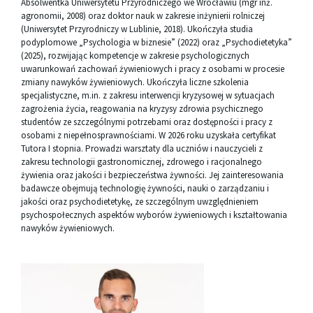
Absolwentka Uniwersytetu Przyrodniczego we Wrocławiu (mgr inż.
agronomii, 2008) oraz doktor nauk w zakresie inżynierii rolniczej
(Uniwersytet Przyrodniczy w Lublinie, 2018). Ukończyła studia
podyplomowe „Psychologia w biznesie” (2022) oraz „Psychodietetyka”
(2025), rozwijając kompetencje w zakresie psychologicznych
uwarunkowań zachowań żywieniowych i pracy z osobami w procesie
zmiany nawyków żywieniowych. Ukończyła liczne szkolenia
specjalistyczne, m.in. z zakresu interwencji kryzysowej w sytuacjach
zagrożenia życia, reagowania na kryzysy zdrowia psychicznego
studentów ze szczególnymi potrzebami oraz dostępności i pracy z
osobami z niepełnosprawnościami. W 2026 roku uzyskała certyfikat
Tutora I stopnia. Prowadzi warsztaty dla uczniów i nauczycieli z
zakresu technologii gastronomicznej, zdrowego i racjonalnego
żywienia oraz jakości i bezpieczeństwa żywności. Jej zainteresowania
badawcze obejmują technologię żywności, nauki o zarządzaniu i
jakości oraz psychodietetykę, ze szczególnym uwzględnieniem
psychospołecznych aspektów wyborów żywieniowych i kształtowania
nawyków żywieniowych.