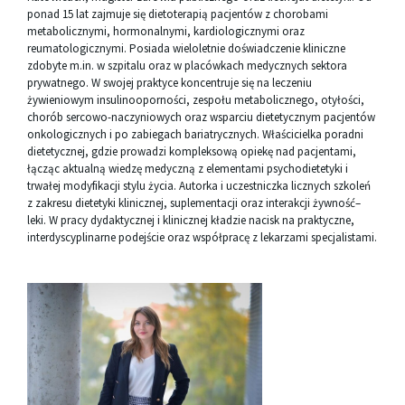
ponad 15 lat zajmuje się dietoterapią pacjentów z chorobami
metabolicznymi, hormonalnymi, kardiologicznymi oraz
reumatologicznymi. Posiada wieloletnie doświadczenie kliniczne
zdobyte m.in. w szpitalu oraz w placówkach medycznych sektora
prywatnego. W swojej praktyce koncentruje się na leczeniu
żywieniowym insulinooporności, zespołu metabolicznego, otyłości,
chorób sercowo-naczyniowych oraz wsparciu dietetycznym pacjentów
onkologicznych i po zabiegach bariatrycznych. Właścicielka poradni
dietetycznej, gdzie prowadzi kompleksową opiekę nad pacjentami,
łącząc aktualną wiedzę medyczną z elementami psychodietetyki i
trwałej modyfikacji stylu życia. Autorka i uczestniczka licznych szkoleń
z zakresu dietetyki klinicznej, suplementacji oraz interakcji żywność–
leki. W pracy dydaktycznej i klinicznej kładzie nacisk na praktyczne,
interdyscyplinarne podejście oraz współpracę z lekarzami specjalistami.