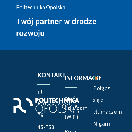
Politechnika Opolska
Twój partner w drodze
rozwoju
KONTAKT
INFORMACJE
Połącz
ul.
Sieć
się z
Prószkowska
Eduroam
tłumaczem
76,
(WiFi)
Migam
45-758
Pomoc