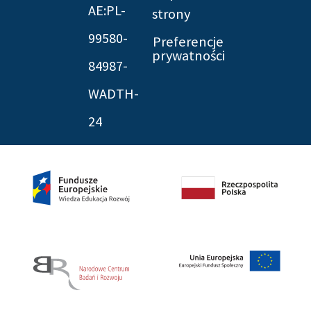
AE:PL-
strony
99580-
Preferencje
prywatności
84987-
WADTH-
24