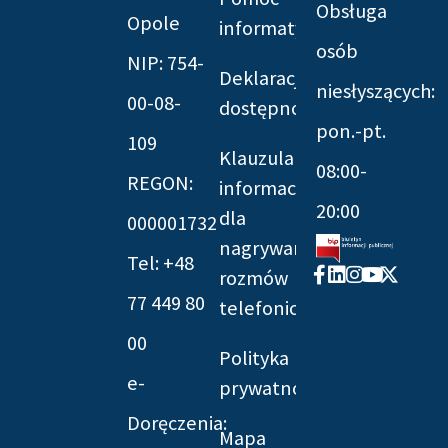
Obsługa
Opole
informatyczna
osób
NIP: 754-
Deklaracja
niesłyszących:
00-08-
dostępności
pon.-pt.
109
Klauzula
08:00-
REGON:
informacyjna
20:00
dla
000001732
nagrywania
Tel: +48
Facebook-
Linkedin
Instagram
Youtube
X-
rozmów
f
twitter
77 449 80
telefonicznych
00
Polityka
e-
prywatności
Doręczenia:
Mapa