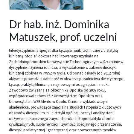
Dr hab. inż. Dominika
Matuszek, prof. uczelni
Interdyscyplinarna specjalistka łącząca nauki techniczne z dietetyką
kliniczną. Stopień doktora habilitowanego uzyskała na
Zachodniopomorskim Uniwersytecie Technologicznym w Szczecinie w
dyscyplinie inżynieria rolnicza, a wykształcenie w zakresie dietetyki
klinicznej zdobyła w PWSZ w Nysie. Od ponad dekady (od 2012 roku)
aktywnie prowadzi działalność w obszarze poradnictwa dietetycznego,
łącząc praktykę kliniczną z najnowszymi osiągnięciami nauki.
Zawodowo związana z Politechniką Opolską od 2007 roku,
współpracowała również z Uniwersytetem Opolskim oraz
Uniwersytetem WSB Merito w Opolu. Ceniona wykładowczyni
akademicka, prowadząca zajęcia na studiach I stopnia z kluczowych
obszarów dietetyki, m.in.: dietetyki ogólnej, oceny i analizy stanu
odżywienia, klinicznego zarysu chorób, dietoprofilaktyki chorób
cywilizacyjnych, suplementacji i żywności specjalnego przeznaczenia,
dietetyki pediatrycznej i geriatrycznej oraz nowoczesnych trendów