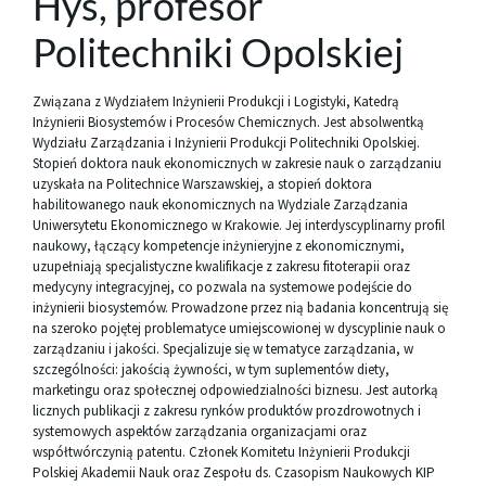
Hys, profesor
Politechniki Opolskiej
Związana z Wydziałem Inżynierii Produkcji i Logistyki, Katedrą
Inżynierii Biosystemów i Procesów Chemicznych. Jest absolwentką
Wydziału Zarządzania i Inżynierii Produkcji Politechniki Opolskiej.
Stopień doktora nauk ekonomicznych w zakresie nauk o zarządzaniu
uzyskała na Politechnice Warszawskiej, a stopień doktora
habilitowanego nauk ekonomicznych na Wydziale Zarządzania
Uniwersytetu Ekonomicznego w Krakowie. Jej interdyscyplinarny profil
naukowy, łączący kompetencje inżynieryjne z ekonomicznymi,
uzupełniają specjalistyczne kwalifikacje z zakresu fitoterapii oraz
medycyny integracyjnej, co pozwala na systemowe podejście do
inżynierii biosystemów. Prowadzone przez nią badania koncentrują się
na szeroko pojętej problematyce umiejscowionej w dyscyplinie nauk o
zarządzaniu i jakości. Specjalizuje się w tematyce zarządzania, w
szczególności: jakością żywności, w tym suplementów diety,
marketingu oraz społecznej odpowiedzialności biznesu. Jest autorką
licznych publikacji z zakresu rynków produktów prozdrowotnych i
systemowych aspektów zarządzania organizacjami oraz
współtwórczynią patentu. Członek Komitetu Inżynierii Produkcji
Polskiej Akademii Nauk oraz Zespołu ds. Czasopism Naukowych KIP