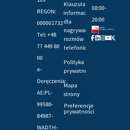
Klauzula
08:00-
REGON:
informacyjna
20:00
dla
000001732
nagrywania
Tel: +48
Facebook-
Linkedin
Instagram
Youtube
X-
rozmów
f
twitter
77 449 80
telefonicznych
00
Polityka
e-
prywatności
Doręczenia:
Mapa
AE:PL-
strony
99580-
Preferencje
prywatności
84987-
WADTH-