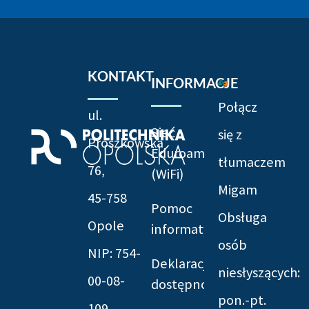
KONTAKT
INFORMACJE
Połącz
ul.
Sieć
się z
Prószkowska
Eduroam
tłumaczem
76,
(WiFi)
Migam
45-758
Pomoc
Obsługa
Opole
informatyczna
osób
NIP: 754-
Deklaracja
niesłyszących:
00-08-
dostępności
pon.-pt.
109