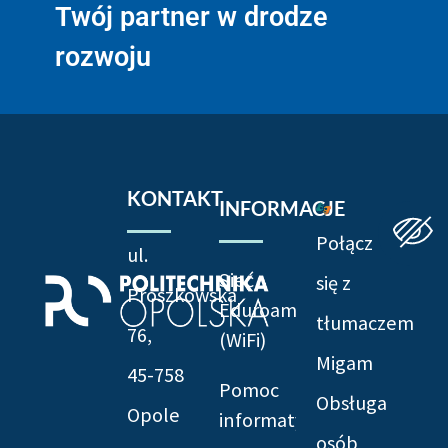
Twój partner w drodze
rozwoju
KONTAKT
INFORMACJE
Połącz
ul.
Sieć
się z
Prószkowska
Eduroam
tłumaczem
76,
(WiFi)
Migam
45-758
Pomoc
Obsługa
Opole
informatyczna
osób