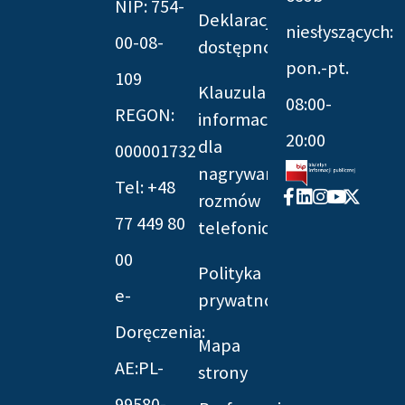
NIP: 754-
Deklaracja
niesłyszących:
00-08-
dostępności
pon.-pt.
109
Klauzula
08:00-
REGON:
informacyjna
20:00
dla
000001732
nagrywania
Tel: +48
Facebook-
Linkedin
Instagram
Youtube
X-
rozmów
f
twitter
77 449 80
telefonicznych
00
Polityka
e-
prywatności
Doręczenia:
Mapa
AE:PL-
strony
99580-