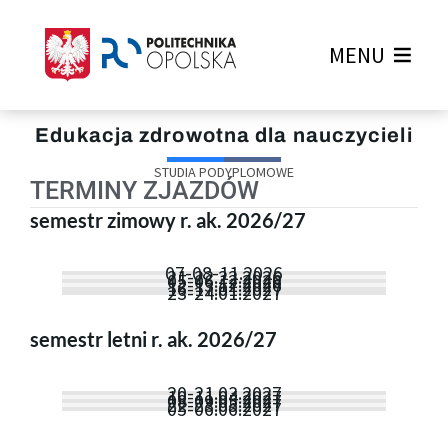
MENU
Edukacja zdrowotna dla nauczycieli
STUDIA PODYPLOMOWE
TERMINY ZJAZDÓW
semestr zimowy r. ak. 2026/27
07-08-11.2026
21-22.22.2026
05-06.12.2026
12-13.12.2026
16-17.01.2027
23-24.01.2027
semestr letni r. ak. 2026/27
20-21.03.2027
10-11.04.2027
08-09.05.2027
22-23.05.2027
05-06.06.2027