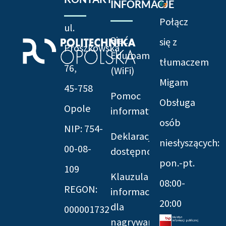
INFORMACJE
Połącz
ul.
Sieć
się z
Prószkowska
Eduroam
tłumaczem
76,
(WiFi)
Migam
45-758
Pomoc
Obsługa
Opole
informatyczna
osób
NIP: 754-
Deklaracja
niesłyszących:
00-08-
dostępności
pon.-pt.
109
Klauzula
08:00-
REGON:
informacyjna
20:00
dla
000001732
nagrywania