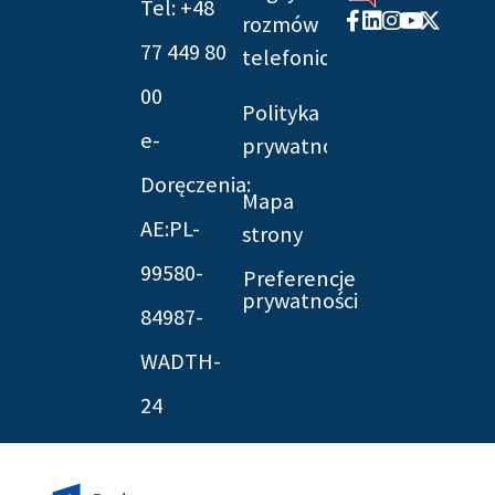
Tel: +48
Facebook-
Linkedin
Instagram
Youtube
X-
rozmów
f
twitter
77 449 80
telefonicznych
00
Polityka
e-
prywatności
Doręczenia:
Mapa
AE:PL-
strony
99580-
Preferencje
prywatności
84987-
WADTH-
24