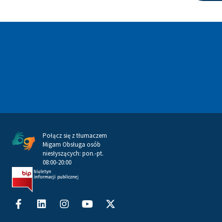
Połącz się z tłumaczem
Migam Obsługa osób
niesłyszących: pon.-pt.
08:00-20:00
Facebook-
Linkedin
Instagram
Youtube
X-
f
twitter