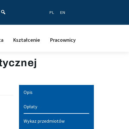
ać
PL
EN
ta
Kształcenie
Pracownicy
tycznej
Opis
Opłaty
Wykaz przedmiotów