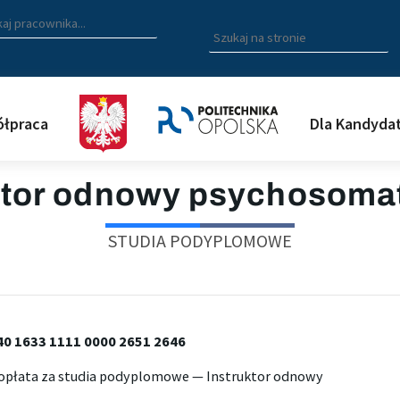
zukiwarka pracowników
 nazwisko, fragment nazwiska bądź imię pracownika aby wyszuk
Wpisz
szukaną
frazę
aby
wyszukać
łpraca
Dla Kandyda
na
stronie
ktor odnowy psychosoma
STUDIA PODYPLOMOWE
40 1633 1111 0000 2651 2646
– opłata za studia podyplomowe — Instruktor odnowy