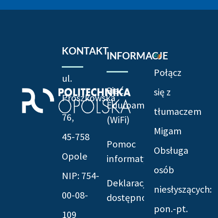
KONTAKT
INFORMACJE
Połącz
ul.
Sieć
się z
Prószkowska
Eduroam
tłumaczem
76,
(WiFi)
Migam
45-758
Pomoc
Obsługa
Opole
informatyczna
osób
NIP: 754-
Deklaracja
niesłyszących:
00-08-
dostępności
pon.-pt.
109