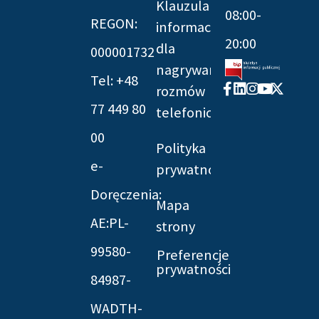
Klauzula
08:00-
REGON:
informacyjna
20:00
dla
000001732
nagrywania
Tel: +48
Facebook-
Linkedin
Instagram
Youtube
X-
rozmów
f
twitter
77 449 80
telefonicznych
00
Polityka
e-
prywatności
Doręczenia:
Mapa
AE:PL-
strony
99580-
Preferencje
prywatności
84987-
WADTH-