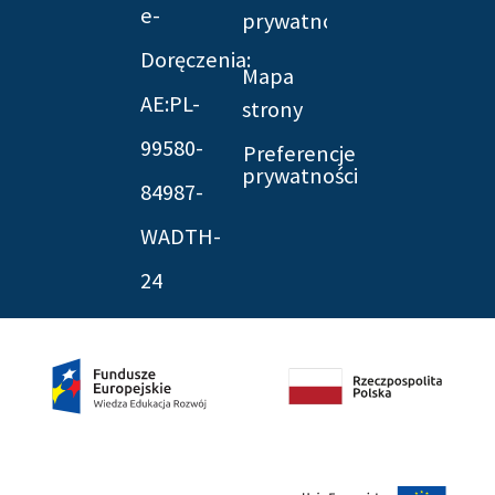
e-
prywatności
Doręczenia:
Mapa
AE:PL-
strony
99580-
Preferencje
prywatności
84987-
WADTH-
24