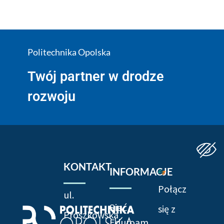
Politechnika Opolska
Twój partner w drodze
rozwoju
KONTAKT
INFORMACJE
Połącz
ul.
Sieć
się z
Prószkowska
Eduroam