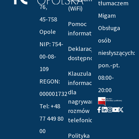
tłumaczem
76,
(WiFi)
Migam
45-758
Pomoc
Obsługa
Opole
informatyczna
osób
NIP: 754-
Deklaracja
niesłyszących:
00-08-
dostępności
pon.-pt.
109
Klauzula
08:00-
REGON:
informacyjna
20:00
dla
000001732
nagrywania
Tel: +48
Facebook-
Linkedin
Instagram
Youtube
X-
rozmów
f
twitter
77 449 80
telefonicznych
00
Polityka