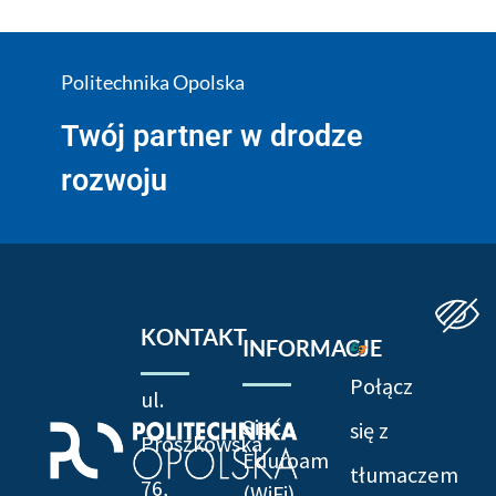
Politechnika Opolska
Twój partner w drodze
rozwoju
KONTAKT
INFORMACJE
Połącz
ul.
Sieć
się z
Prószkowska
Eduroam
tłumaczem
76,
(WiFi)