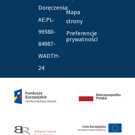
Doręczenia:
Mapa
AE:PL-
strony
99580-
Preferencje
prywatności
84987-
WADTH-
24