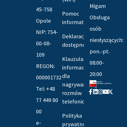
Migam
45-758
Pomoc
Obsługa
Opole
informatyczna
osób
NIP: 754-
Deklaracja
niesłyszących:
00-08-
dostępności
pon.-pt.
109
Klauzula
08:00-
REGON:
informacyjna
20:00
dla
000001732
nagrywania
Tel: +48
Facebook-
Linkedin
Instagram
Youtube
X-
rozmów
f
twitter
77 449 80
telefonicznych
00
Polityka
e-
prywatności