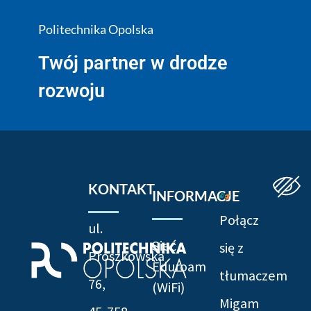
Politechnika Opolska
Twój partner w drodze
rozwoju
KONTAKT
INFORMACJE
Połącz
ul.
Sieć
się z
Prószkowska
Eduroam
tłumaczem
76,
(WiFi)
Migam