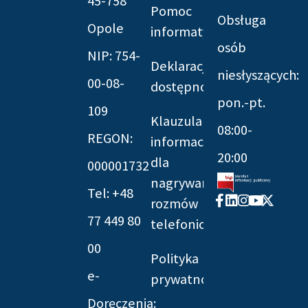
45-758
Pomoc
Obsługa
Opole
informatyczna
osób
NIP: 754-
Deklaracja
niesłyszących:
00-08-
dostępności
pon.-pt.
109
Klauzula
08:00-
REGON:
informacyjna
20:00
dla
000001732
nagrywania
Tel: +48
Facebook-
Linkedin
Instagram
Youtube
X-
rozmów
f
twitter
77 449 80
telefonicznych
00
Polityka
e-
prywatności
Doręczenia: