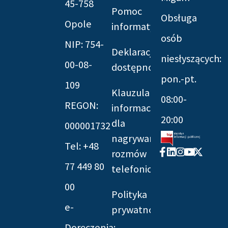
45-758
Pomoc
Obsługa
Opole
informatyczna
osób
NIP: 754-
Deklaracja
niesłyszących:
00-08-
dostępności
pon.-pt.
109
Klauzula
08:00-
REGON:
informacyjna
20:00
dla
000001732
nagrywania
Tel: +48
Facebook-
Linkedin
Instagram
Youtube
X-
rozmów
f
twitter
77 449 80
telefonicznych
00
Polityka
e-
prywatności
Doręczenia: