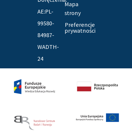
Mapa
AE:PL-
strony
99580-
Preferencje
prywatności
84987-
WADTH-
24