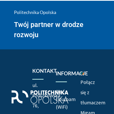
Politechnika Opolska
Twój partner w drodze
rozwoju
KONTAKT
INFORMACJE
Połącz
ul.
Sieć
się z
Prószkowska
Eduroam
tłumaczem
76,
(WiFi)
Migam